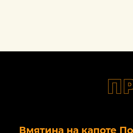
П
Вмятина на капоте П