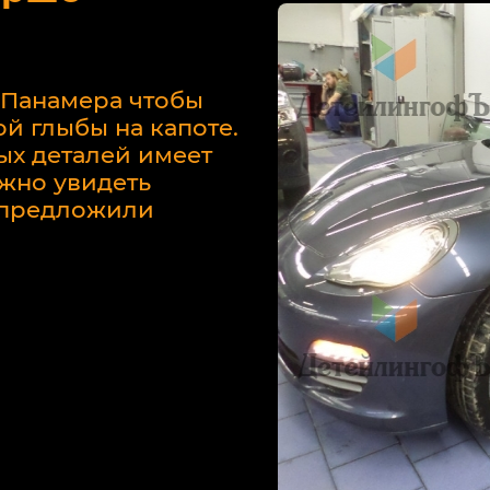
 Панамера чтобы
й глыбы на капоте.
ых деталей имеет
жно увидеть
у предложили