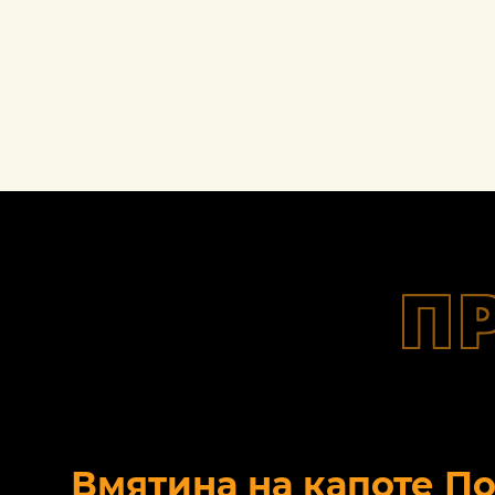
П
Вмятина на капоте П