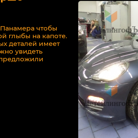
 Панамера чтобы
й глыбы на капоте.
ых деталей имеет
жно увидеть
у предложили