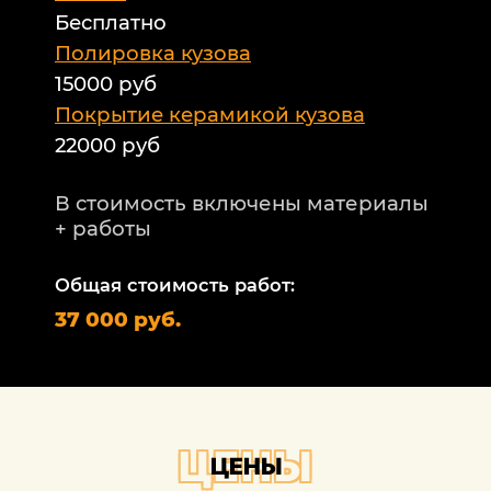
Бесплатно
Б
а
Полировка кузова
15000 руб
А
и
Покрытие керамикой кузова
22000 руб
А
Т
В стоимость включены материалы
ф
+ работы
Н
п
Общая стоимость работ:
2
37 000 руб.
П
1
В
+
ЦЕНЫ
ЦЕНЫ