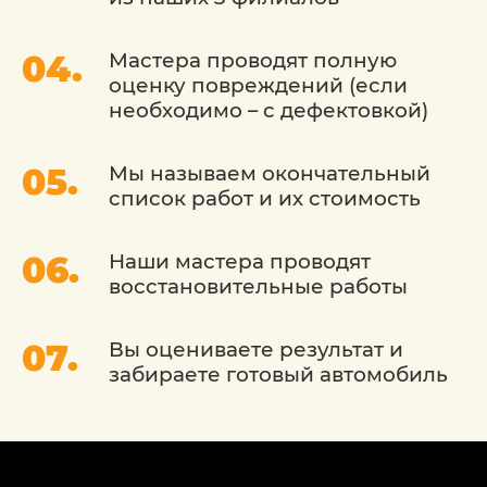
самостоятельно.
Мастера проводят полную
Весной и летом очень большое количество
оценку повреждений (если
насекомых налипает на кузов авто.
Некоторые из них выделяют очень
необходимо – с дефектовкой)
агрессивные химические вещества. Если их
вовремя не удалить, то они разъедают
Мы называем окончательный
краску.
список работ и их стоимость
ЕСЛИ ПОКРАСКА ХОНДА -
Наши мастера проводят
ТО ТОЛЬКО
восстановительные работы
«ДЕТЕЙЛИНГОФЪ»
Вы оцениваете результат и
Все эти и другие негативные
забираете готовый автомобиль
воздействия на лако-красочное
покрытие кузова будут быстро устранены
в нашем автосервисе. В работе мы
используем как обычные