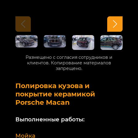
Размещено с согласия сотрудников и
клиентов. Копирование материалов
запрещено.
Полировка кузова и
Б
покрытие керамикой
V
Porsche Macan
В
Выполненные работы:
М
Мойка
Б