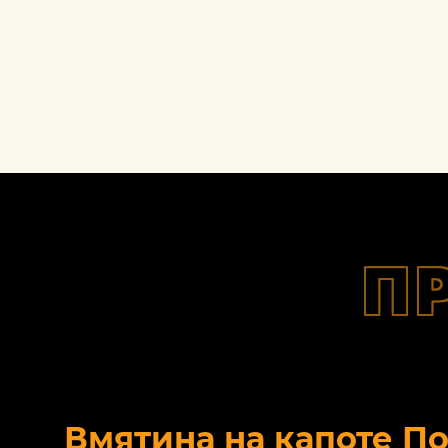
П
Вмятина на капоте П