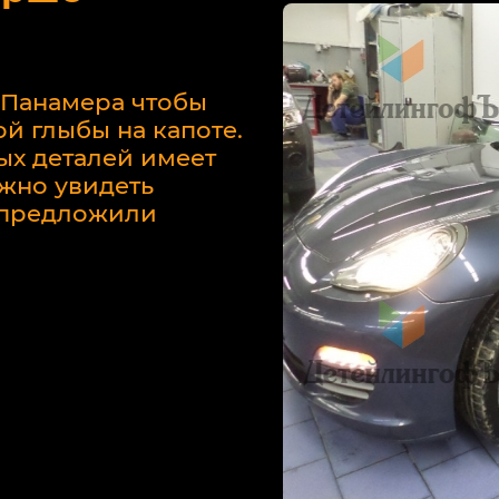
 Панамера чтобы
й глыбы на капоте.
ых деталей имеет
жно увидеть
у предложили