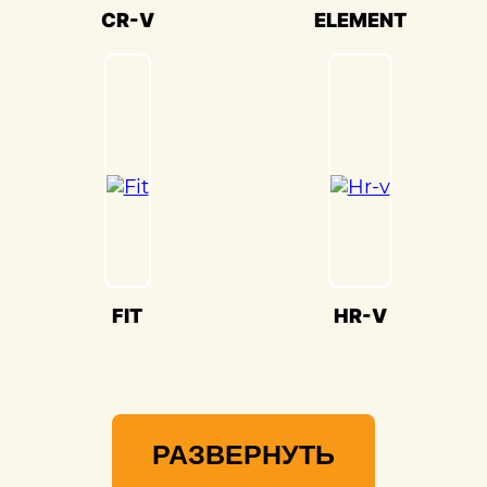
Мы гордимся своей способностью
CR-V
ELEMENT
воссоздавать совершенство Honda
Edix(Хонда Эдикс) и предоставлять вам
возможность наслаждаться его
великолепием на дороге.
FIT
HR-V
РАЗВЕРНУТЬ