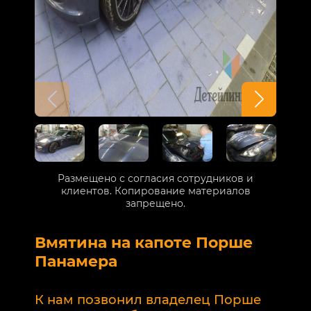
Размещено с согласия сотрудников и
клиентов. Копирование материалов
запрещено.
Вмятина на капоте Порше
Р
Панамера
В
п
К нам позвонил владелец Порше