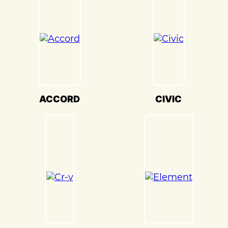
настройки кузова. Это обеспечивает
оптимальную производительность и
безопасность вашего Honda Edix(Хонда
Эдикс) на дороге.
Мы также понимаем, что сохранение
оригинального внешнего вида Honda
Edix(Хонда Эдикс) – ключевая задача.
Наши опытные специалисты по окраске
ACCORD
CIVIC
используют передовые методы и
качественные материалы, чтобы достичь
точного соответствия оригинальному
цвету и текстуре.
Кузовной ремонт Honda Edix(Хонда
Эдикс) в «Детейлингофъ» – это гарантия
того, что ваш автомобиль будет
восстановлен с высочайшим стандартом
качества и вниманием к каждой детали.