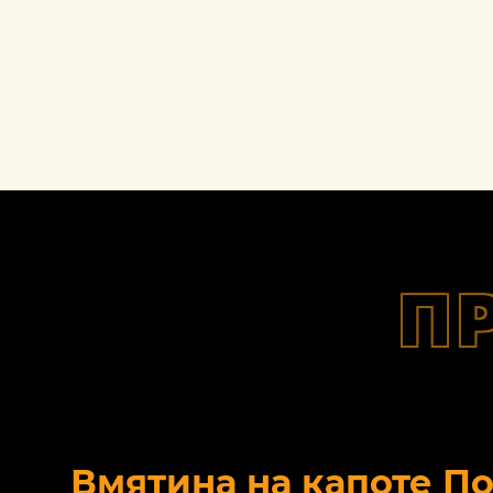
П
Вмятина на капоте П