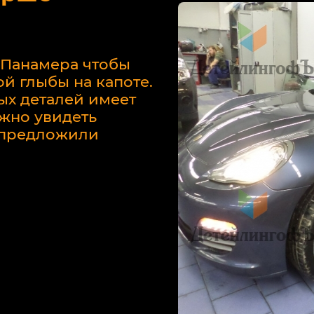
 Панамера чтобы
й глыбы на капоте.
ых деталей имеет
жно увидеть
у предложили