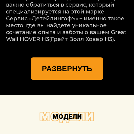
важно обратиться в сервис, который
специализируется на этой марке.
Сервис «Детейлингофъ» – именно такое
место, где вы найдете уникальное
сочетание опыта и заботы о вашем Great
Wall HOVER H3(Грейт Волл Ховер Н3).
Мы понимаем, что каждая модель Great
Wall HOVER H3(Грейт Волл Ховер Н3) –
РАЗВЕРНУТЬ
уникальная, и каждое повреждение
требует индивидуального подхода. Наш
процесс ремонта начинается с
тщательной оценки повреждений. Мы
используем передовые технологии для
точного определения масштабов
проблемы, учитывая даже мельчайшие
МОДЕЛИ
МОДЕЛИ
детали.
Важной частью процесса ремонта