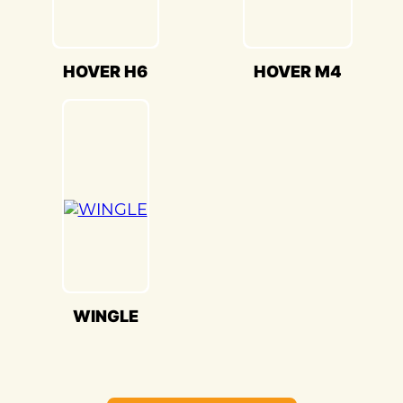
H3(Грейт Волл Ховер Н3) в
«Детейлингофъ» – это гарантия того, что
ваш автомобиль будет восстановлен с
HOVER H6
HOVER M4
высочайшим стандартом качества и
вниманием к каждой детали. Мы
гордимся своей способностью
воссоздавать совершенство Great Wall
HOVER H3(Грейт Волл Ховер Н3) и
предоставлять вам возможность
наслаждаться его великолепием на
дороге.
WINGLE