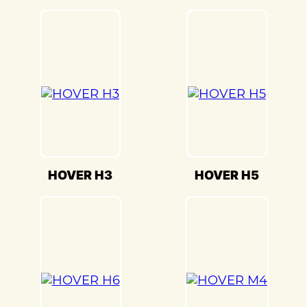
является выравнивание и геометрия. В
«Детейлингофъ» мы используем
передовое оборудование для точной
настройки кузова. Это обеспечивает
оптимальную производительность и
безопасность вашего Great Wall HOVER
H3(Грейт Волл Ховер Н3) на дороге.
Мы также понимаем, что сохранение
оригинального внешнего вида Great Wall
HOVER H3(Грейт Волл Ховер Н3) –
HOVER H3
HOVER H5
ключевая задача. Наши опытные
специалисты по окраске используют
передовые методы и качественные
материалы, чтобы достичь точного
соответствия оригинальному цвету и
текстуре.
Кузовной ремонт Great Wall HOVER