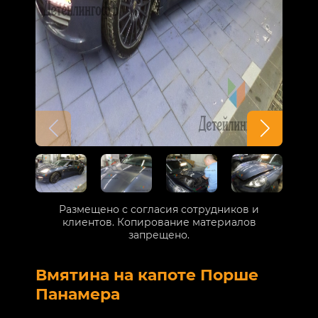
Размещено с согласия сотрудников и
клиентов. Копирование материалов
запрещено.
Вмятина на капоте Порше
Р
Панамера
В