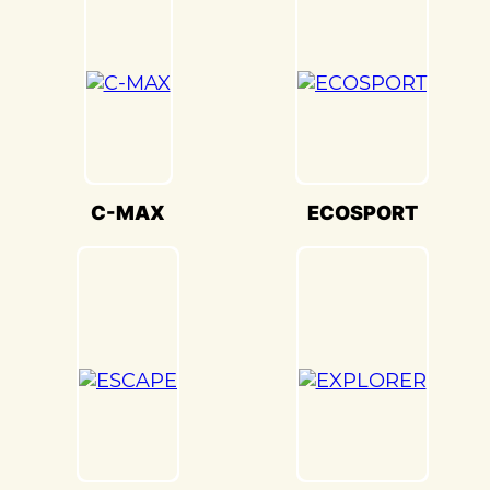
настройки кузова. Это обеспечивает
оптимальную производительность и
безопасность вашего Ford S-MAX(Форд
Эс-макс) на дороге.
Мы также понимаем, что сохранение
оригинального внешнего вида Ford S-
MAX(Форд Эс-макс) – ключевая задача.
Наши опытные специалисты по окраске
C-MAX
ECOSPORT
используют передовые методы и
качественные материалы, чтобы достичь
точного соответствия оригинальному
цвету и текстуре.
Кузовной ремонт Ford S-MAX(Форд Эс-
макс) в «Детейлингофъ» – это гарантия
того, что ваш автомобиль будет
восстановлен с высочайшим стандартом
качества и вниманием к каждой детали.