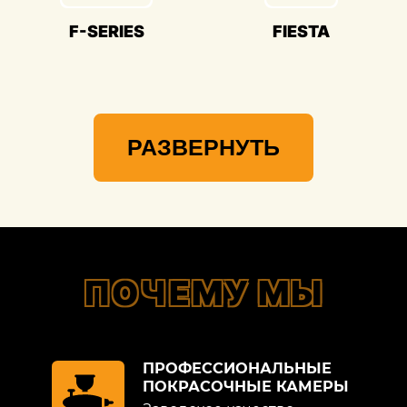
случаев работы выполняются без
демонтажа, ускоряя и удешевляя
F-SERIES
FIESTA
процесс. Вот почему локальный
кузовной ремонт Форд наиболее
популярен и распространен. Однако
применение этих методов возможно
только при небольших масштабах
РАЗВЕРНУТЬ
повреждений без изменения геометрии
частей кузова. Определить возможность
применения локальных технологий
позволяет профессиональная
диагностика на стендовом
оборудовании.
ПОЧЕМУ МЫ
В зависимости от характера
повреждений, проводимых операций
различают:
ПРОФЕССИОНАЛЬНЫЕ
ПОКРАСОЧНЫЕ КАМЕРЫ
жестяные работы (все операции, связанные