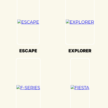
беспокрасочные технологии локального
восстановления, что значительно
экономит не только время наших
клиентов, но и финансы.
ВИДЫ И ОСОБЕННОСТИ
КУЗОВНОГО РЕМОНТА
ФОРД
ESCAPE
EXPLORER
Выбор наиболее оптимальной
технологии восстановления
основывается на анализе характера и
масштабности повреждений. Отличное
качество кузова автомобилей данной
марки способствует тому, что
значительная их часть не глобальна и
может быть устранена путем локального
ремонта. При этом в большинстве