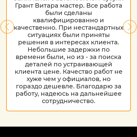
Грант Витара мастер. Все работа
были сделаны
Обратите внимание на то, что данный
квалифицированно и
интернет-ресурс (в том числе указанные
качественно. При нестандартных
цены на услуги) носит исключительно
ознакомительный характер и ни при
ситуациях были приняты
каких условиях не является публичной
решения в интересах клиента.
офертой, определяемой положениями
Небольшие задержки по
Статьи 437 (2) Гражданского кодекса РФ.
времени были, но из - за поиска
Стоимость работ меняется в
деталей по устраивающей
зависимости от марки автомобиля, его
клиента цене. Качество работ не
возраста и технического состояния.
хуже чем у официалов, но
гораздо дешевле. Благодарю за
работу, надеюсь на дальнейшее
сотрудничество.