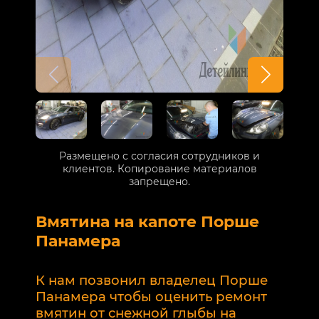
Размещено с согласия сотрудников и
клиентов. Копирование материалов
запрещено.
Вмятина на капоте Порше
Р
Панамера
В
п
К нам позвонил владелец Порше
п
Панамера чтобы оценить ремонт
к
вмятин от снежной глыбы на