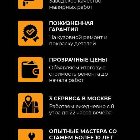
Заводское качество
с воссозданием формы частей кузова:
малярных работ
восстановление геометрии, рихтовка,
сварка, замена);
ПОЖИЗНЕННАЯ
лакокрасочные работы (мероприятия,
ГАРАНТИЯ
направленные на обновление и защиту
На кузовной ремонт и
лакокрасочного покрытия: удаление
покраску деталей
сколов, царапин, покраска, нанесение
защиты);
ПРОЗРАЧНЫЕ ЦЕНЫ
полный кузовной ремонт Форд
Объявляем итоговую
применяется при значительных
стоимость ремонта до
масштабных повреждениях и включает в
начала работ
себя все операции двух предыдущих видов.
3 СЕРВИСА В МОСКВЕ
Для осуществления каждого любого
Работаем ежедневно с 8
ремонта необходимо специальное
утра до 22 часов вечера
оборудование. Так, для локальных
покрасочных работ нужен
компьютерный подбор цвета и
ОПЫТНЫЕ МАСТЕРА СО
специальный инструментарий для
СТАЖЕМ БОЛЕЕ 10 ЛЕТ