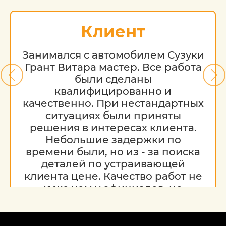
кузовной ремонт;
Клиент
замена лобового стекла;
Занимался с автомобилем Сузуки
ремонт вмятины Форд;
Грант Витара мастер. Все работа
были сделаны
покраска и ремонт бампера.
квалифицированно и
качественно. При нестандартных
Значительный опыт специалистов
ситуациях были приняты
автосервиса позволяет в полной мере
решения в интересах клиента.
задействовать широкий функционал
Небольшие задержки по
профессионального оснащения. Это
времени были, но из - за поиска
является залогом высокой
деталей по устраивающей
оперативности и эффективности
клиента цене. Качество работ не
устранения вмятин различной
хуже чем у официалов, но
сложности. С нами внешний вид вашего
гораздо дешевле. Благодарю за
авто всегда будет безупречным!
работу, надеюсь на дальнейшее
сотрудничество.