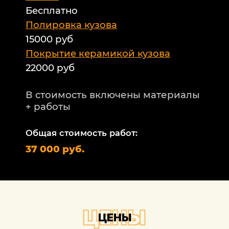
Бесплатно
Б
а
Полировка кузова
15000 руб
А
и
Покрытие керамикой кузова
22000 руб
А
Т
В стоимость включены материалы
ф
+ работы
Н
п
Общая стоимость работ:
2
37 000 руб.
П
1
В
+
ЦЕНЫ
ЦЕНЫ