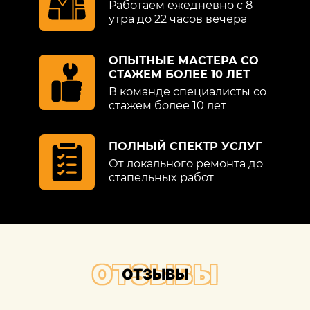
Работаем ежедневно с 8
выше.
утра до 22 часов вечера
ОПЫТНЫЕ МАСТЕРА СО
Все перечисленные виды
СТАЖЕМ БОЛЕЕ 10 ЛЕТ
восстановления осуществляют
В команде специалисты со
беспокрасочным методом. Однако если
стажем более 10 лет
повреждения очень сложные (металл
имеет форму «гармошки») ремонт
вмятин Ford (Форд) осуществляется с
ПОЛНЫЙ СПЕКТР УСЛУГ
зачисткой лакокрасочного покрытия,
От локального ремонта до
сложными рихтовочными работами,
стапельных работ
шпаклеванием, грунтованием и
последующей покраской.
Выполнить любой вид восстановления
на высоком профессиональном уровне
ОТЗЫВЫ
ОТЗЫВЫ
предлагают в профильном автоцентре
«Детейлингофъ». Здесь осуществляют
наиболее запрашиваемые виды работ: