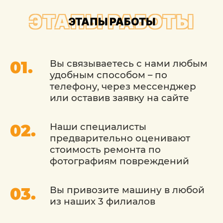
удешевляет восстановление. А
ЭТАПЫ РАБОТЫ
ЭТАПЫ РАБОТЫ
значительный опыт специалистов дает
возможность исправлять даже
значительные повреждения. При этом
несложный ремонт вмятины Ford (Форд)
Вы связываетесь с нами любым
выполняется срочно. Дополнительным
удобным способом – по
удобством для владельцев является
телефону, через мессенджер
собственный склад запчастей,
или оставив заявку на сайте
позволяющий дешево купить многие
компоненты.
Наши специалисты
предварительно оценивают
Сроки выполнения восстановительных
стоимость ремонта по
работ напрямую зависят от степени и
фотографиям повреждений
масштабности повреждения. Небольшие
вмятины, без нарушения ребра
жесткости или геометрии детали
Вы привозите машину в любой
исправляются за 1-2 часа. Чуть больше
из наших 3 филиалов
времени необходимо на восстановление
ребра жесткости. Если же нарушена