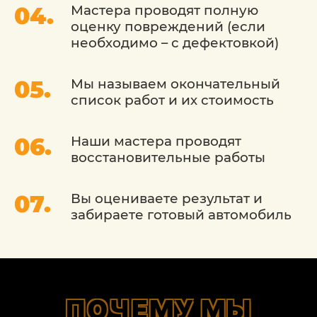
Мастера проводят полную
функциональность и необходим
оценку повреждений (если
демонтаж детали, то время
необходимо – с дефектовкой)
беспокрасочного восстановления может
составлять 6-8 часов.
Мы называем окончательный
ОСОБЕННОСТИ РЕМОНТА
список работ и их стоимость
ВМЯТИН ФОРД
Наши мастера проводят
восстановительные работы
Благодаря отличному качеству металла у
машин данной марки, многие
столкновения и «бытовые»
Вы оцениваете результат и
происшествия приводят к появлению
забираете готовый автомобиль
лишь незначительных повреждений.
Самыми простыми являются вмятины
без повреждения ребра жесткости. Их
локация чаще всего на дверях и
крыльях. Они наиболее легки в
ПОЧЕМУ МЫ
восстановлении, наименее затратны по