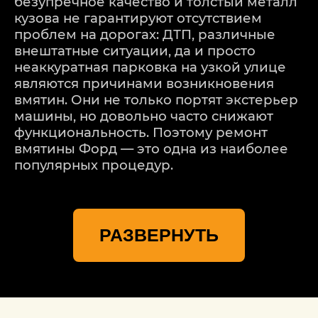
безупречное качество и толстый металл
кузова не гарантируют отсутствием
проблем на дорогах: ДТП, различные
внештатные ситуации, да и просто
неаккуратная парковка на узкой улице
являются причинами возникновения
вмятин. Они не только портят экстерьер
машины, но довольно часто снижают
функциональность. Поэтому ремонт
вмятины Форд — это одна из наиболее
популярных процедур.
Быстро и качественно выполняют эту
операцию в специализированном
РАЗВЕРНУТЬ
техническом автоцентре
«Детейлингофъ». Самое современное
оснащение с широчайшей
функциональностью позволяет удалять
многие дефекты беспокрасочным
методом, что значительно ускоряет и