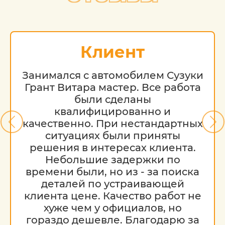
шпаклевание и грунтовка,
непосредственно покраска Форд в
несколько слоев;
Клиент
лакировка и полировка.
Занимался с автомобилем Сузуки
Такое восстановление возможно только
Грант Витара мастер. Все работа
в условиях профессионального
были сделаны
автосервиса, поскольку помимо
квалифицированно и
специальных знаний, умений,
качественно. При нестандартных
необходимы оборудованные
помещения, позволяющие обеспечить
ситуациях были приняты
оптимальный температурный режим
решения в интересах клиента.
сушки. Все это на самом высоком уровне
Небольшие задержки по
вам предлагает профильный автоцентр
времени были, но из - за поиска
«Детейлингофъ» по наиболее разумным
деталей по устраивающей
ценам в Москве.
клиента цене. Качество работ не
хуже чем у официалов, но
Обратите внимание на то, что данный
гораздо дешевле. Благодарю за