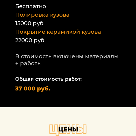
Бесплатно
Б
а
Полировка кузова
15000 руб
А
и
Покрытие керамикой кузова
22000 руб
А
Т
В стоимость включены материалы
ф
+ работы
Н
п
Общая стоимость работ:
2
37 000 руб.
П
1
В
+
ЦЕНЫ
ЦЕНЫ