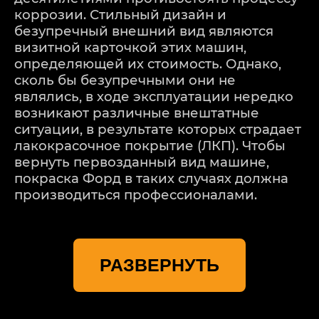
коррозии. Стильный дизайн и
безупречный внешний вид являются
визитной карточкой этих машин,
определяющей их стоимость. Однако,
сколь бы безупречными они не
являлись, в ходе эксплуатации нередко
возникают различные внештатные
ситуации, в результате которых страдает
лакокрасочное покрытие (ЛКП). Чтобы
вернуть первозданный вид машине,
покраска Форд в таких случаях должна
производиться профессионалами.
Специализированным автоцентром
«Детейлингофъ» проводится полный
РАЗВЕРНУТЬ
комплекс мероприятий по
восстановлению кузова и
лакокрасочного покрытия для машин
данной марки. Высокое качество работ и