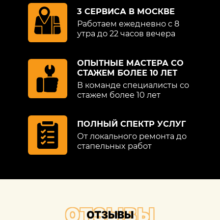
поверхности детали, повреждены
3 СЕРВИСА В МОСКВЕ
несколько смежных деталей, а также для
Работаем ежедневно с 8
автомобилей со сроком эксплуатации
утра до 22 часов вечера
более 10 лет или когда общее состояние
ЛКП характеризуется высоким износом
ОПЫТНЫЕ МАСТЕРА СО
(множественные потертости, трещины,
СТАЖЕМ БОЛЕЕ 10 ЛЕТ
сколы).
В команде специалисты со
стажем более 10 лет
Полная покраска Форд требуется, как
правило, в результате ДТП при значимых
ПОЛНЫЙ СПЕКТР УСЛУГ
масштабных повреждениях. Этот вид
От локального ремонта до
ремонта предполагает такие операции:
стапельных работ
полный демонтаж автомобиля,
удаление старого ЛКП,
зачистка,
ОТЗЫВЫ
ОТЗЫВЫ