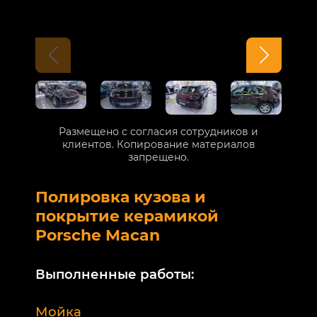
Размещено с согласия сотрудников и
клиентов. Копирование материалов
запрещено.
Полировка кузова и
Б
покрытие керамикой
V
Porsche Macan
В
Выполненные работы:
М
Мойка
Б