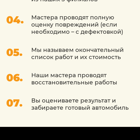
специального оборудования для
компьютерного подбора цвета.
Мастера проводят полную
Осуществить такой подбор «в гаражных
оценку повреждений (если
условиях» практически невозможно,
необходимо – с дефектовкой)
даже если вы знаете маркировку краски.
Ведь со временем она выгорает, оттенок
изменяется. Поэтому если вы хотите,
Мы называем окончательный
чтобы восстановленная деталь не
список работ и их стоимость
отличалась от остальных — доверьте это
дело профессионалам.
Наши мастера проводят
восстановительные работы
ВИДЫ ПОКРАСКИ ФОРД,
ОСОБЕННОСТИ ИХ
Вы оцениваете результат и
ПРОВЕДЕНИЯ
забираете готовый автомобиль
Исходя из сложности и масштабности
повреждения ЛКП, для его реставрации