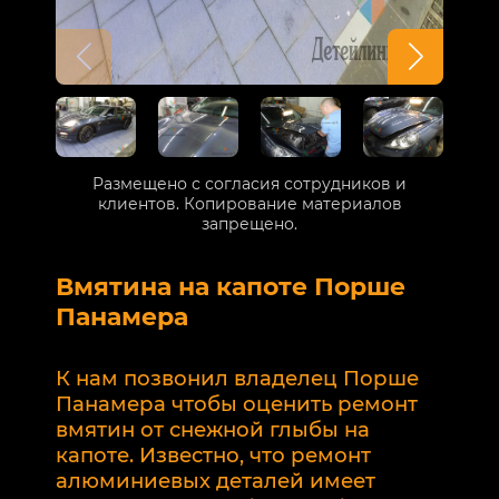
Размещено с согласия сотрудников и
клиентов. Копирование материалов
запрещено.
Вмятина на капоте Порше
Р
Панамера
В
п
К нам позвонил владелец Порше
п
Панамера чтобы оценить ремонт
к
вмятин от снежной глыбы на
р
капоте. Известно, что ремонт
2
алюминиевых деталей имеет