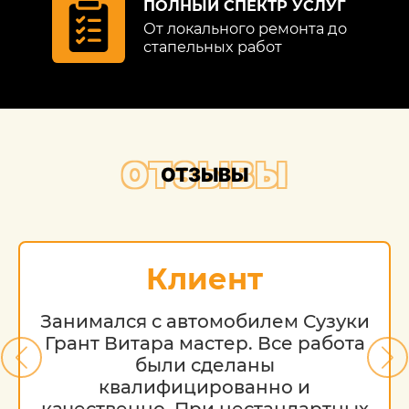
ПОЛНЫЙ СПЕКТР УСЛУГ
От локального ремонта до
стапельных работ
ОТЗЫВЫ
ОТЗЫВЫ
Клиент
Занимался с автомобилем Сузуки
Грант Витара мастер. Все работа
были сделаны
квалифицированно и
качественно. При нестандартных