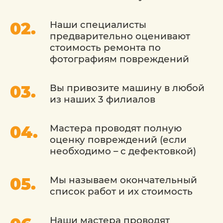
используют передовые методы.
Наши специалисты
Использование оригинальных деталей: Мы
предварительно оценивают
гарантируем использование оригинальных
стоимость ремонта по
запасных деталей, чтобы восстановить ваш
фотографиям повреждений
автомобиль до заводского стандарта.
Современное оборудование: Мы
Вы привозите машину в любой
оборудованы последними технологиями и
из наших 3 филиалов
инструментами, что позволяет нам
проводить точные и качественные кузовные
работы.
Мастера проводят полную
Гарантия качества: Мы уверены в качестве
оценку повреждений (если
наших услуг и предоставляем гарантию на
необходимо – с дефектовкой)
выполненную работу.
Мы называем окончательный
Сервис «Детейлингофъ» - это место, где
список работ и их стоимость
ваш автомобиль будет восстановлен до
идеального состояния. Мы стремимся
сохранить его внешний вид и ценность,
Наши мастера проводят