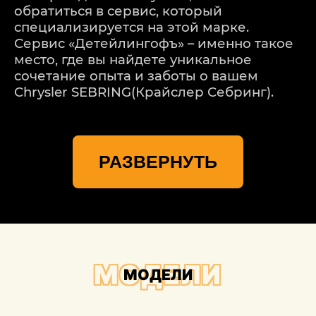
обратиться в сервис, который
специализируется на этой марке.
Сервис «Детейлингофъ» – именно такое
место, где вы найдете уникальное
сочетание опыта и заботы о вашем
Chrysler SEBRING(Крайслер Себринг).
Мы понимаем, что каждая модель
Chrysler SEBRING(Крайслер Себринг) –
РАЗВЕРНУТЬ
уникальная, и каждое повреждение
требует индивидуального подхода. Наш
процесс ремонта начинается с
тщательной оценки повреждений. Мы
используем передовые технологии для
точного определения масштабов
проблемы, учитывая даже мельчайшие
МОДЕЛИ
МОДЕЛИ
детали.
Важной частью процесса ремонта