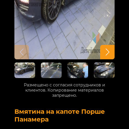
Размещено с согласия сотрудников и
клиентов. Копирование материалов
запрещено.
Вмятина на капоте Порше
Р
Панамера
В