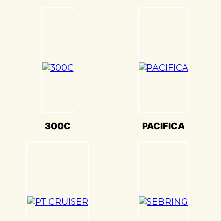
является выравнивание и геометрия. В
«Детейлингофъ» мы используем
передовое оборудование для точной
настройки кузова. Это обеспечивает
оптимальную производительность и
безопасность вашего Chrysler
SEBRING(Крайслер Себринг) на дороге.
Мы также понимаем, что сохранение
оригинального внешнего вида Chrysler
SEBRING(Крайслер Себринг) – ключевая
300C
PACIFICA
задача. Наши опытные специалисты по
окраске используют передовые методы
и качественные материалы, чтобы
достичь точного соответствия
оригинальному цвету и текстуре.
Кузовной ремонт Chrysler
SEBRING(Крайслер Себринг) в