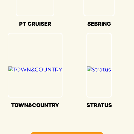
«Детейлингофъ» – это гарантия того, что
ваш автомобиль будет восстановлен с
высочайшим стандартом качества и
PT CRUISER
SEBRING
вниманием к каждой детали. Мы
гордимся своей способностью
воссоздавать совершенство Chrysler
SEBRING(Крайслер Себринг) и
предоставлять вам возможность
наслаждаться его великолепием на
дороге.
TOWN&COUNTRY
STRATUS