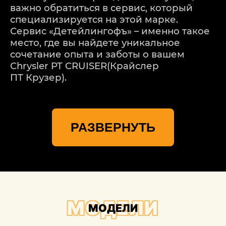
важно обратиться в сервис, который
специализируется на этой марке.
Сервис «Детейлингофъ» – именно такое
место, где вы найдете уникальное
сочетание опыта и заботы о вашем
Chrysler PT CRUISER(Крайслер
ПТ Крузер).
Мы понимаем, что каждая модель
Chrysler PT CRUISER(Крайслер ПТ Крузер)
РАЗВЕРНУТЬ
– уникальная, и каждое повреждение
требует индивидуального подхода. Наш
процесс ремонта начинается с
тщательной оценки повреждений. Мы
используем передовые технологии для
точного определения масштабов
проблемы, учитывая даже мельчайшие
МОДЕЛИ
МОДЕЛИ
детали.