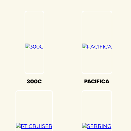
Важной частью процесса ремонта
является выравнивание и геометрия. В
«Детейлингофъ» мы используем
передовое оборудование для точной
настройки кузова. Это обеспечивает
оптимальную производительность и
безопасность вашего Chrysler PT
CRUISER(Крайслер ПТ Крузер) на дороге.
Мы также понимаем, что сохранение
оригинального внешнего вида Chrysler
PT CRUISER(Крайслер ПТ Крузер) –
300C
PACIFICA
ключевая задача. Наши опытные
специалисты по окраске используют
передовые методы и качественные
материалы, чтобы достичь точного
соответствия оригинальному цвету и
текстуре.