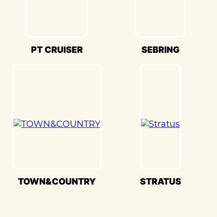
Кузовной ремонт Chrysler PT
CRUISER(Крайслер ПТ Крузер) в
«Детейлингофъ» – это гарантия того, что
ваш автомобиль будет восстановлен с
PT CRUISER
SEBRING
высочайшим стандартом качества и
вниманием к каждой детали. Мы
гордимся своей способностью
воссоздавать совершенство Chrysler PT
CRUISER(Крайслер ПТ Крузер) и
предоставлять вам возможность
наслаждаться его великолепием на
дороге.
TOWN&COUNTRY
STRATUS