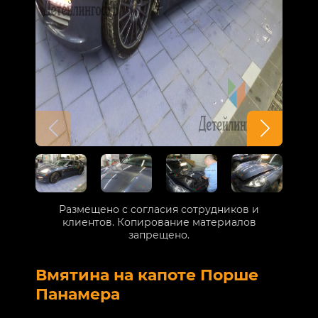
Размещено с согласия сотрудников и
клиентов. Копирование материалов
запрещено.
Вмятина на капоте Порше
Р
Панамера
В