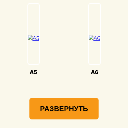
А4) и предоставлять вам возможность
наслаждаться его великолепием на
дороге.
A5
A6
РАЗВЕРНУТЬ