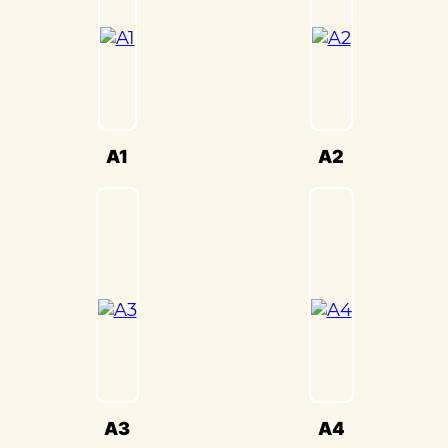
безопасность вашего Audi A4(Ауди А4) на
дороге.
Мы также понимаем, что сохранение
оригинального внешнего вида Audi
A4(Ауди А4) – ключевая задача. Наши
опытные специалисты по окраске
A1
A2
используют передовые методы и
качественные материалы, чтобы достичь
точного соответствия оригинальному
цвету и текстуре.
Кузовной ремонт Audi A4(Ауди А4) в
«Детейлингофъ» – это гарантия того, что
ваш автомобиль будет восстановлен с
высочайшим стандартом качества и
вниманием к каждой детали. Мы
гордимся своей способностью
A3
A4
воссоздавать совершенство Audi A4(Ауди