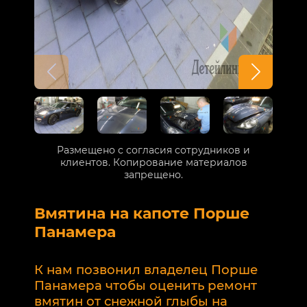
Размещено с согласия сотрудников и
клиентов. Копирование материалов
запрещено.
Вмятина на капоте Порше
Р
Панамера
В
п
К нам позвонил владелец Порше
п
Панамера чтобы оценить ремонт
к
вмятин от снежной глыбы на