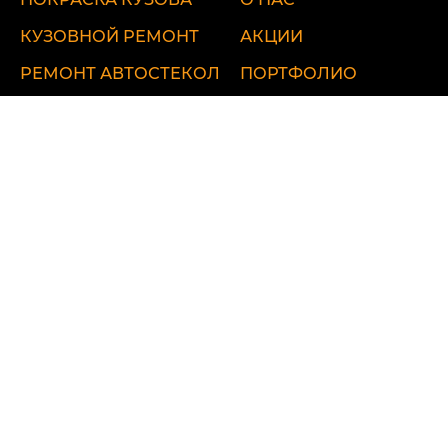
КУЗОВНОЙ РЕМОНТ
АКЦИИ
РЕМОНТ АВТОСТЕКОЛ
ПОРТФОЛИО
ДЕТЕЙЛИНГ
ВИДЕОБЛОГ
ЦЕНЫ
КОНТАКТЫ
ул. Удальцова, 60
ул. Лобненская, 17 стр.1
Севастопольский пр-т, 95Б
ПОЛИТИКА КОНФИДЕНЦИАЛЬНОСТИ