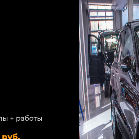
лы + работы
 руб.