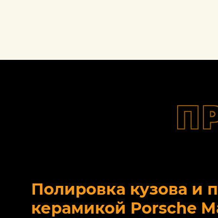
П
Полировка кузова и 
керамикой Porsche M