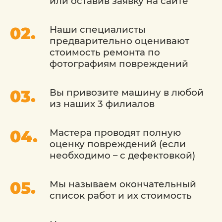
или оставив заявку на сайте
проблемы в виде царапин, трещин,
отслаивания лакокрасочного покрытия,
коррозии, вмятин, пробоин и др. Все это
Наши специалисты
результат влияния окружающей среды, а
предварительно оценивают
также умышленных действий хулиганов,
стоимость ремонта по
аварии и др. Не зависимо от причины
фотографиям повреждений
возникновения неприятностей, а также
сложности дефекта, мы сможем помочь
и провести высококачественную
Вы привозите машину в любой
реконструкцию капота Volvo (Вольво).
из наших 3 филиалов
Итак, мы готовы выполнить:
Мастера проводят полную
оценку повреждений (если
необходимо – с дефектовкой)
рихтовку;
беспокрасочное удаление вмятин;
Мы называем окончательный
список работ и их стоимость
шпаклевание и грунтование поверхности;
покраску и др.