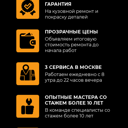
ГАРАНТИЯ
Мы никогда не задерживаем работу и
На кузовной ремонт и
покраску деталей
выполняем работу в оговоренные с
автовладельцем сроки.
Профессионализм мастеров – это
ПРОЗРАЧНЫЕ ЦЕНЫ
обязательный момент в нашей
Объявляем итоговую
деятельности, ведь в компании
стоимость ремонта до
начала работ
«Детейлингоф» любители не работают.
Можем не только отремонтировать, а и
поменять капот на новый (в случае
3 СЕРВИСА В МОСКВЕ
отсутствия возможности восстановления
Работаем ежедневно с 8
кузовного элемента).
утра до 22 часов вечера
В центре «Детейлингоф» на выполнение
ОПЫТНЫЕ МАСТЕРА СО
ремонта капота распространяется
СТАЖЕМ БОЛЕЕ 10 ЛЕТ
гарантия. После окончания
В команде специалисты со
восстановительных работ автомобилист
стажем более 10 лет
получит ТС, капот которого будет в
идеальном состоянии. Приезжайте к