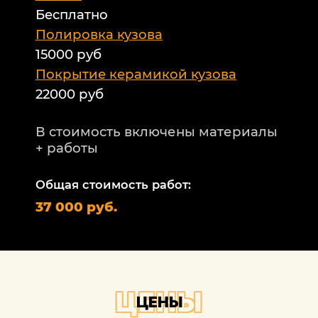
Бесплатно
Б
а
Полировка кузова
15000 руб
А
и
Покрытие керамикой кузова
22000 руб
А
Т
В стоимость включены материалы
ф
+ работы
Н
п
Общая стоимость работ:
2
37 000 руб.
П
1
В
+
ЦЕНЫ
ЦЕНЫ