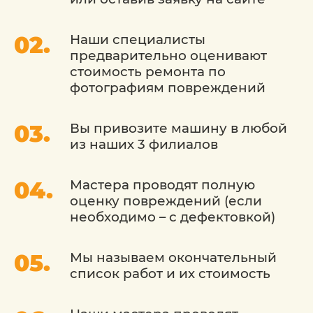
достичь идеального результата.
Индивидуальный подход: Мы понимаем,
Наши специалисты
что каждый автомобиль уникален, поэтому
предварительно оценивают
разрабатываем индивидуальный план
стоимость ремонта по
покраски, учитывая состояние кузова, цвет
фотографиям повреждений
и ваши пожелания.
Современное оборудование: Мы
Вы привозите машину в любой
используем передовое оборудование для
из наших 3 филиалов
покраски, что обеспечивает равномерное
нанесение краски и высокий стандарт
качества.
Мастера проводят полную
оценку повреждений (если
Сохранение заводского внешнего вида: Мы
необходимо – с дефектовкой)
стремимся сохранить оригинальный цвет и
текстуру
Мы называем окончательный
Экологически чистый подход: Мы
список работ и их стоимость
используем экологически безопасные
краски и материалы, чтобы
минимизировать воздействие на