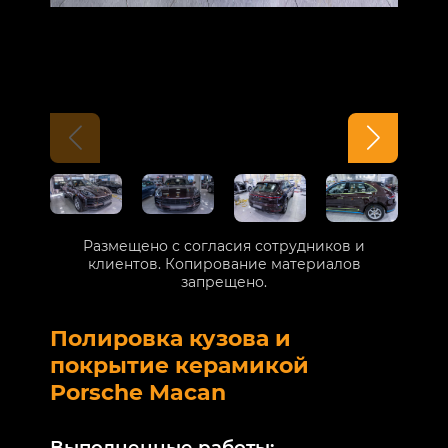
Размещено с согласия сотрудников и
клиентов. Копирование материалов
запрещено.
Полировка кузова и
Б
покрытие керамикой
V
Porsche Macan
В
Выполненные работы: