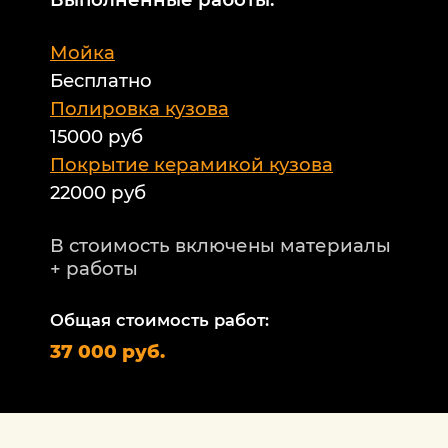
М
Мойка
Б
Бесплатно
Б
а
Полировка кузова
15000 руб
А
и
Покрытие керамикой кузова
22000 руб
А
Т
В стоимость включены материалы
ф
+ работы
Н
п
Общая стоимость работ:
2
37 000 руб.
П
1
В