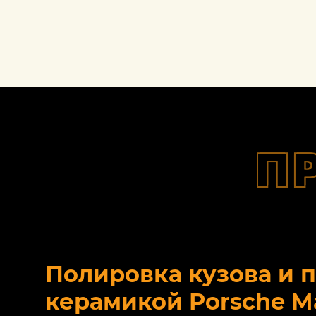
П
Полировка кузова и 
керамикой Porsche M