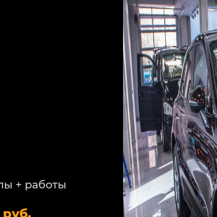
лы + работы
 руб.