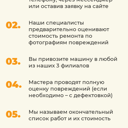
восстановлении кузовов. Наши мастера
или оставив заявку на сайте
обучены искусству кузовного ремонта и
используют передовые методы.
Наши специалисты
Использование оригинальных деталей: Мы
предварительно оценивают
гарантируем использование оригинальных
стоимость ремонта по
запасных деталей, чтобы восстановить ваш
фотографиям повреждений
автомобиль до заводского стандарта.
Современное оборудование: Мы
Вы привозите машину в любой
оборудованы последними технологиями и
из наших 3 филиалов
инструментами, что позволяет нам
проводить точные и качественные кузовные
работы.
Мастера проводят полную
Гарантия качества: Мы уверены в качестве
оценку повреждений (если
наших услуг и предоставляем гарантию на
необходимо – с дефектовкой)
выполненную работу.
Мы называем окончательный
Сервис «Детейлингофъ» - это место, где
список работ и их стоимость
ваш автомобиль будет восстановлен до
идеального состояния. Мы стремимся