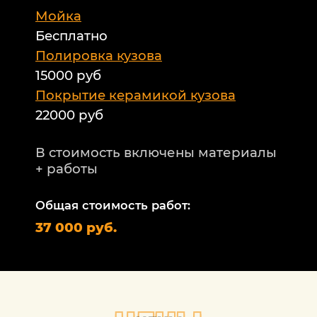
Мойка
Б
Бесплатно
Б
а
Полировка кузова
15000 руб
А
и
Покрытие керамикой кузова
22000 руб
А
Т
В стоимость включены материалы
ф
+ работы
Н
п
Общая стоимость работ:
2
37 000 руб.
П
1
В
+