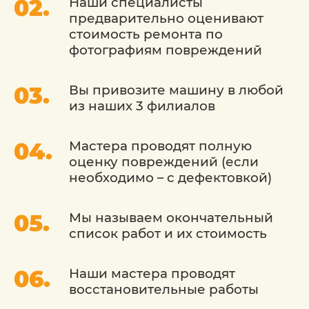
Наши специалисты
и ваши пожелания.
предварительно оценивают
стоимость ремонта по
Современное оборудование: Мы
фотографиям повреждений
используем передовое оборудование для
покраски, что обеспечивает равномерное
нанесение краски и высокий стандарт
Вы привозите машину в любой
качества.
из наших 3 филиалов
Сохранение заводского внешнего вида: Мы
стремимся сохранить оригинальный цвет и
Мастера проводят полную
текстуру
оценку повреждений (если
необходимо – с дефектовкой)
Экологически чистый подход: Мы
используем экологически безопасные
краски и материалы, чтобы
Мы называем окончательный
минимизировать воздействие на
список работ и их стоимость
окружающую среду.
Гарантия качества: Мы предоставляем
Наши мастера проводят
гарантию на выполненную работу, что дает
восстановительные работы
вам уверенность в долгосрочной
надежности покраски.