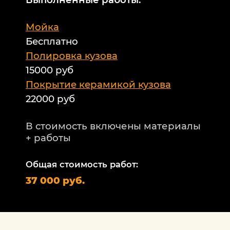
М
Мойка
Б
Бесплатно
Б
а
Полировка кузова
15000 руб
А
и
Покрытие керамикой кузова
22000 руб
А
Т
В стоимость включены материалы
ф
+ работы
Н
п
Общая стоимость работ:
2
37 000 руб.
П
1
В