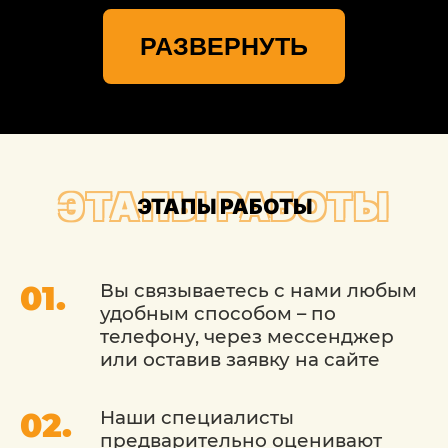
Лучший центр кузовного ремонта
SsangYong (СсангЙонг)
РАЗВЕРНУТЬ
«ДетейлингофЪ» в Москве предлагает
Вам заказать недорогой, но
качественный ремонт и удаление сколов
на кузове авто. Услуги проведут лучшие
мастера из центра кузовного ремонта
«ДетейлингофЪ».
ЭТАПЫ РАБОТЫ
ЭТАПЫ РАБОТЫ
Вы связываетесь с нами любым
удобным способом – по
телефону, через мессенджер
или оставив заявку на сайте
Наши специалисты
предварительно оценивают