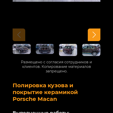
Размещено с согласия сотрудников и
клиентов. Копирование материалов
запрещено.
Полировка кузова и
Б
покрытие керамикой
V
Porsche Macan
В
Выполненные работы: