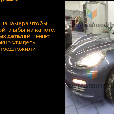
 Панамера чтобы
й глыбы на капоте.
ых деталей имеет
жно увидеть
у предложили