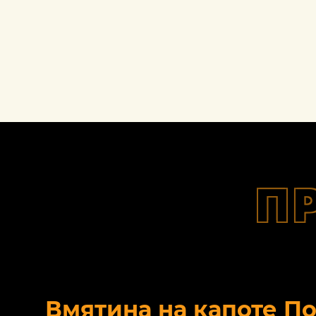
П
Вмятина на капоте П