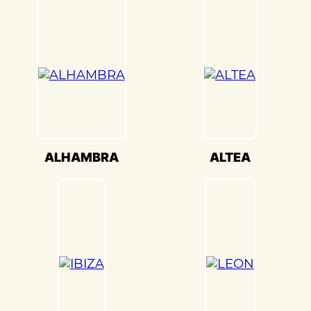
передовое оборудование для точной
настройки кузова. Это обеспечивает
оптимальную производительность и
безопасность вашего Seat TOLEDO(Сеат
Толедо) на дороге.
Мы также понимаем, что сохранение
оригинального внешнего вида Seat
TOLEDO(Сеат Толедо) – ключевая задача.
Наши опытные специалисты по окраске
ALHAMBRA
ALTEA
используют передовые методы и
качественные материалы, чтобы достичь
точного соответствия оригинальному
цвету и текстуре.
Кузовной ремонт Seat TOLEDO(Сеат
Толедо) в «Детейлингофъ» – это гарантия
того, что ваш автомобиль будет
восстановлен с высочайшим стандартом