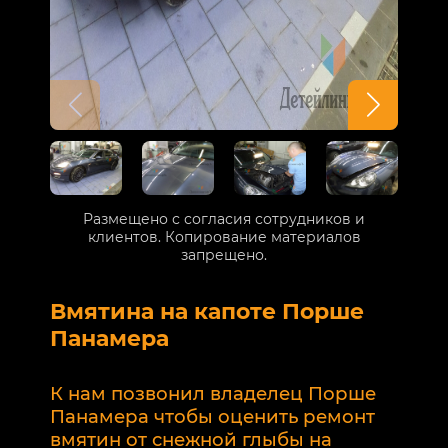
Размещено с согласия сотрудников и
клиентов. Копирование материалов
запрещено.
Вмятина на капоте Порше
Р
Панамера
В
п
К нам позвонил владелец Порше
п
Панамера чтобы оценить ремонт
к
вмятин от снежной глыбы на