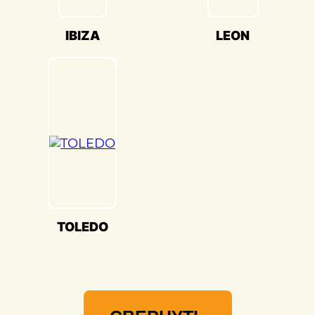
качества и вниманием к каждой детали.
Мы гордимся своей способностью
IBIZA
LEON
воссоздавать совершенство Seat
TOLEDO(Сеат Толедо) и предоставлять
вам возможность наслаждаться его
великолепием на дороге.
TOLEDO