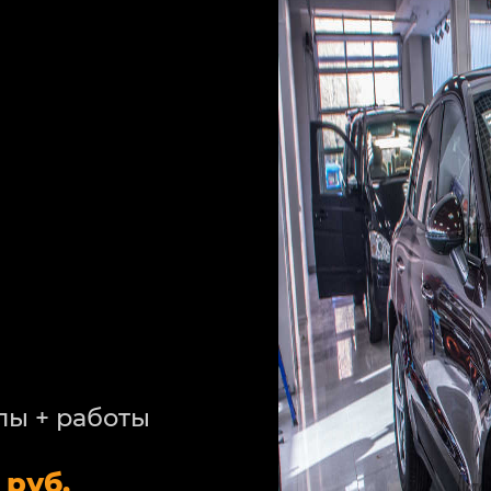
лы + работы
 руб.