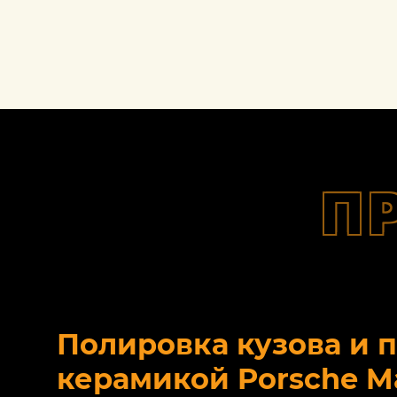
П
Полировка кузова и 
керамикой Porsche M