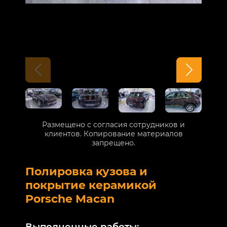
Размещено с согласия сотрудников и
клиентов. Копирование материалов
запрещено.
Полировка кузова и
Б
покрытие керамикой
V
Porsche Macan
В
Выполненные работы: