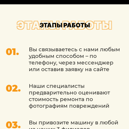
выпуска. Они обеспечивают точное
соответствие заменяемых или
устанавливаемых стекол
ЭТАПЫ РАБОТЫ
ЭТАПЫ РАБОТЫ
спецификациям производителя, что
гарантирует вашей машине
безопасность и сохранность внешнего
вида.
Вы связываетесь с нами любым
удобным способом – по
При выборе сервиса «Детейлингофъ»
телефону, через мессенджер
для Ремонт и замена лобового
или оставив заявку на сайте
автостекла Rolls-Royce (Роллс Ройс) в
Москве, вы можете рассчитывать на
Наши специалисты
следующие преимущества:
предварительно оценивают
стоимость ремонта по
Профессиональный подход: Наши мастера
фотографиям повреждений
имеют обширный опыт в работе с
автомобилями и используют только
качественные материалы и оборудование.
Вы привозите машину в любой