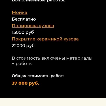
М
Мойка
Б
Бесплатно
Б
а
Полировка кузова
15000 руб
А
и
Покрытие керамикой кузова
22000 руб
А
Т
В стоимость включены материалы
ф
+ работы
Н
п
Общая стоимость работ:
2
37 000 руб.
П
1
В