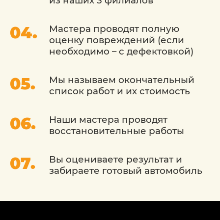
из наших 3 филиалов
Широкий выбор стекол: У нас есть доступ к
различным типам автостекол, включая
оригинальные и заменители, что позволяет
Мастера проводят полную
нам предложить вам оптимальное решение
оценку повреждений (если
по цене и качеству.
необходимо – с дефектовкой)
Сделайте выбор в пользу
профессионализма и качества.
Мы называем окончательный
Доверьтесь сервису «Детейлингофъ» для
список работ и их стоимость
Ремонт и замена лобового автостекла
Rolls-Royce (Роллс Ройс) в Москве.
Наши мастера проводят
восстановительные работы
Вы оцениваете результат и
забираете готовый автомобиль