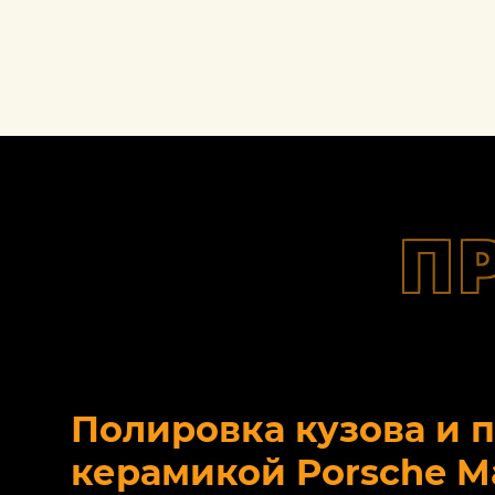
П
Полировка кузова и 
керамикой Porsche M