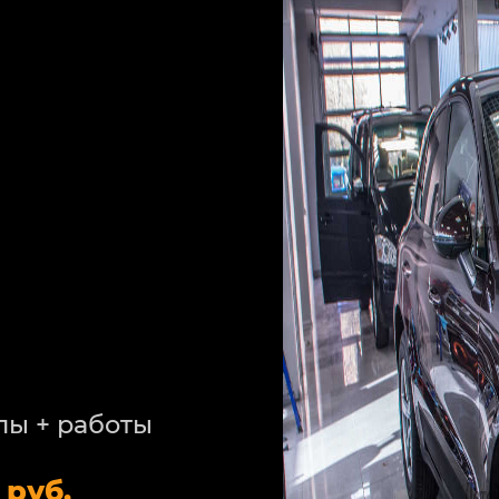
лы + работы
 руб.