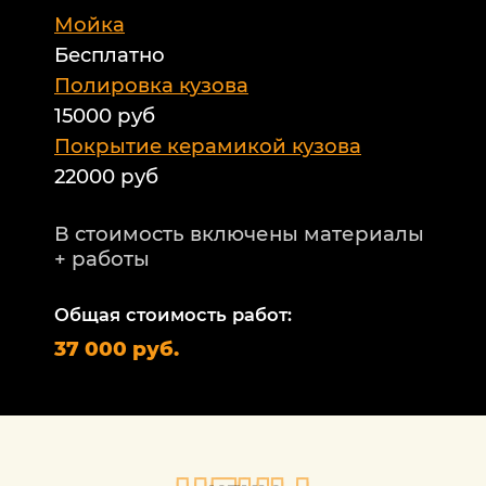
Мойка
Б
Бесплатно
Б
а
Полировка кузова
15000 руб
А
и
Покрытие керамикой кузова
22000 руб
А
Т
В стоимость включены материалы
ф
+ работы
Н
п
Общая стоимость работ:
2
37 000 руб.
П
1
В
+