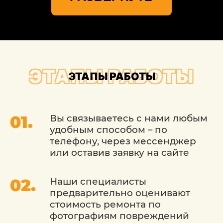
современные технологии,
придерживаются рекомендаций дилера.
Каждый клиент может рассчитывать на
низкие цены. Действует дисконтная
программы, участие в которой возможно
уже с первого посещения.
ЭТАПЫ РАБОТЫ
ЭТАПЫ РАБОТЫ
Вы связываетесь с нами любым
удобным способом – по
телефону, через мессенджер
или оставив заявку на сайте
Наши специалисты
предварительно оценивают
стоимость ремонта по
фотографиям повреждений