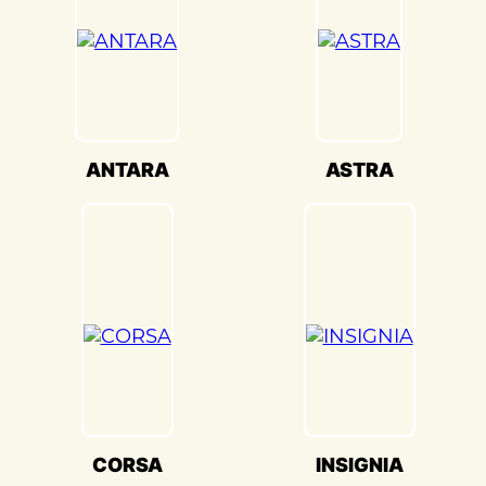
безопасность вашего Opel ASTRA(Опель
Астра) на дороге.
Мы также понимаем, что сохранение
оригинального внешнего вида Opel
ASTRA(Опель Астра) – ключевая задача.
Наши опытные специалисты по окраске
ANTARA
ASTRA
используют передовые методы и
качественные материалы, чтобы достичь
точного соответствия оригинальному
цвету и текстуре.
Кузовной ремонт Opel ASTRA(Опель
Астра) в «Детейлингофъ» – это гарантия
того, что ваш автомобиль будет
восстановлен с высочайшим стандартом
качества и вниманием к каждой детали.
Мы гордимся своей способностью
CORSA
INSIGNIA
воссоздавать совершенство Opel