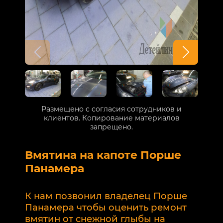
Размещено с согласия сотрудников и
клиентов. Копирование материалов
запрещено.
Вмятина на капоте Порше
Р
Панамера
В
п
К нам позвонил владелец Порше
п
Панамера чтобы оценить ремонт
к
вмятин от снежной глыбы на