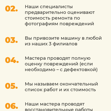
что каждый автомобиль уникален, поэтому
Наши специалисты
разрабатываем индивидуальный план
предварительно оценивают
покраски, учитывая состояние кузова, цвет
стоимость ремонта по
и ваши пожелания.
фотографиям повреждений
Современное оборудование: Мы
используем передовое оборудование для
Вы привозите машину в любой
покраски, что обеспечивает равномерное
нанесение краски и высокий стандарт
из наших 3 филиалов
качества.
Мастера проводят полную
Сохранение заводского внешнего вида: Мы
стремимся сохранить оригинальный цвет и
оценку повреждений (если
текстуру
необходимо – с дефектовкой)
Экологически чистый подход: Мы
используем экологически безопасные
Мы называем окончательный
краски и материалы, чтобы
список работ и их стоимость
минимизировать воздействие на
окружающую среду.
Наши мастера проводят
Гарантия качества: Мы предоставляем
восстановительные работы