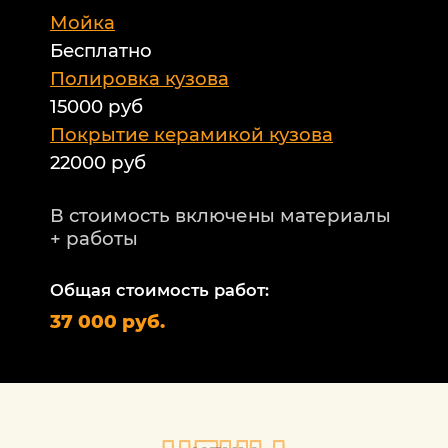
Мойка
Б
Бесплатно
Б
а
Полировка кузова
15000 руб
А
и
Покрытие керамикой кузова
22000 руб
А
Т
В стоимость включены материалы
ф
+ работы
Н
п
Общая стоимость работ:
2
37 000 руб.
П
1
В
+