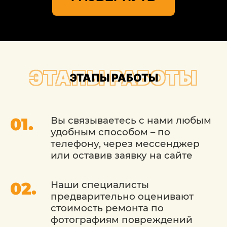
профессиональном уровне.
Индивидуальный подход обеспечивает
удаление дефектов без следа.
Записаться на реставрацию кузовного
покрытия можно по телефону.
ЭТАПЫ РАБОТЫ
ЭТАПЫ РАБОТЫ
Вы связываетесь с нами любым
удобным способом – по
телефону, через мессенджер
или оставив заявку на сайте
Наши специалисты
предварительно оценивают
стоимость ремонта по
фотографиям повреждений