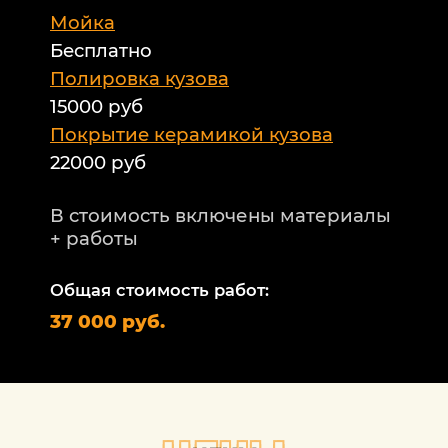
Мойка
Б
Бесплатно
Б
а
Полировка кузова
15000 руб
А
и
Покрытие керамикой кузова
22000 руб
А
Т
В стоимость включены материалы
ф
+ работы
Н
п
Общая стоимость работ:
2
37 000 руб.
П
1
В
+