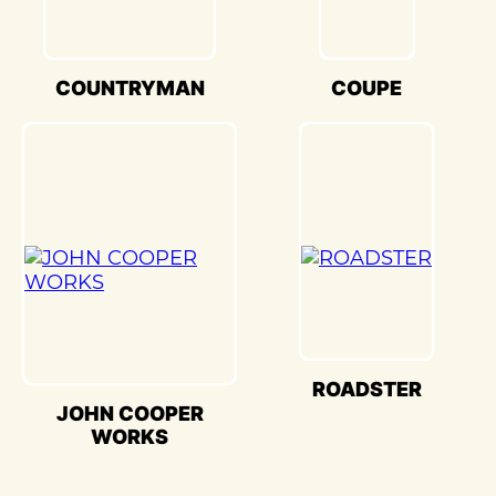
Кузовной ремонт Mini
COUNTRYMAN(Мини Кантримен) в
«Детейлингофъ» – это гарантия того, что
COUNTRYMAN
COUPE
ваш автомобиль будет восстановлен с
высочайшим стандартом качества и
вниманием к каждой детали. Мы
гордимся своей способностью
воссоздавать совершенство Mini
COUNTRYMAN(Мини Кантримен) и
предоставлять вам возможность
наслаждаться его великолепием на
дороге.
ROADSTER
JOHN COOPER
WORKS