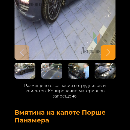
Размещено с согласия сотрудников и
клиентов. Копирование материалов
запрещено.
Вмятина на капоте Порше
Р
Панамера
В