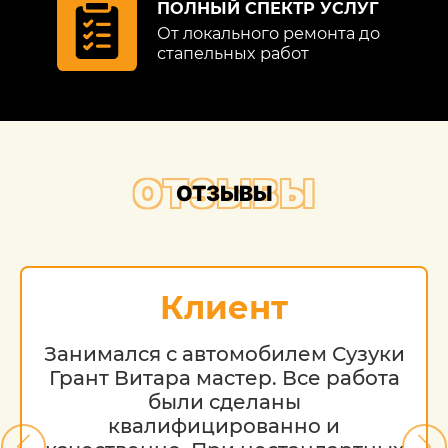
ПОЛНЫЙ СПЕКТР УСЛУГ
От локального ремонта до
стапельных работ
ОТЗЫВЫ
ОТЗЫВЫ
Клиент
Занимался с автомобилем Сузуки
Грант Витара мастер. Все работа
были сделаны
квалифицированно и