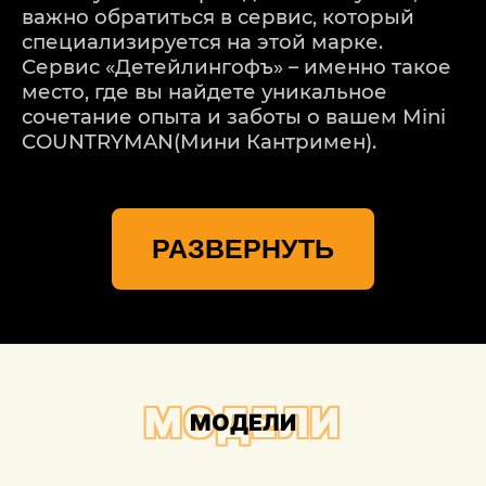
важно обратиться в сервис, который
специализируется на этой марке.
Сервис «Детейлингофъ» – именно такое
место, где вы найдете уникальное
сочетание опыта и заботы о вашем Mini
COUNTRYMAN(Мини Кантримен).
Мы понимаем, что каждая модель Mini
COUNTRYMAN(Мини Кантримен) –
РАЗВЕРНУТЬ
уникальная, и каждое повреждение
требует индивидуального подхода. Наш
процесс ремонта начинается с
тщательной оценки повреждений. Мы
используем передовые технологии для
точного определения масштабов
проблемы, учитывая даже мельчайшие
МОДЕЛИ
МОДЕЛИ
детали.
Важной частью процесса ремонта