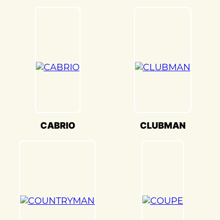
является выравнивание и геометрия. В
«Детейлингофъ» мы используем
передовое оборудование для точной
настройки кузова. Это обеспечивает
оптимальную производительность и
безопасность вашего Mini
COUNTRYMAN(Мини Кантримен) на
дороге.
Мы также понимаем, что сохранение
оригинального внешнего вида Mini
CABRIO
CLUBMAN
COUNTRYMAN(Мини Кантримен) –
ключевая задача. Наши опытные
специалисты по окраске используют
передовые методы и качественные
материалы, чтобы достичь точного
соответствия оригинальному цвету и
текстуре.