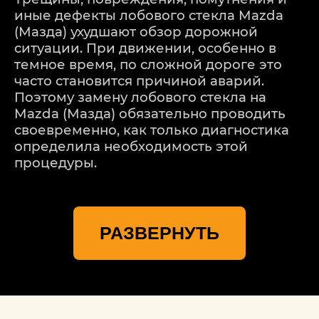
иные дефекты лобового стекла Mazda
(Мазда) ухудшают обзор дорожной
ситуации. При движении, особенно в
темное время, по сложной дороге это
часто становится причиной аварий.
Поэтому замену лобового стекла на
Mazda (Мазда) обязательно проводить
своевременно, как только диагностика
определила необходимость этой
процедуры.
Второе важное условие - обязательное
обращение к профи. Поскольку замена у
РАЗВЕРНУТЬ
дилера крайне дорога, ряд
автомобилистов предпочитают менять
стекло Mazda (Мазда) у нас. Мы
гарантируем дилерский уровень услуги,
но по адекватной стоимости, с полным
соблюдением технологий и методик