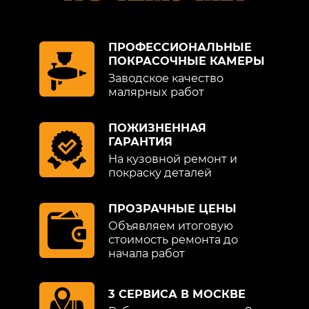
МАЗДА
ПРОФЕССИОНАЛЬНЫЕ
После того, как автомобиль передан
ПОКРАСОЧНЫЕ КАМЕРЫ
владельцу, наше сотрудничество не
Заводское качество
оканчивается. Мы обеспечиваем
малярных работ
клиента полезными рекомендациями по
эксплуатации и советами,
ПОЖИЗНЕННАЯ
индивидуального и общего характера.
ГАРАНТИЯ
Общие представляют собой такой
На кузовной ремонт и
перечень:
покраску деталей
не пользоваться подъемником;
ПРОЗРАЧНЫЕ ЦЕНЫ
Объявляем итоговую
не ездить по сильно неровной дороге, не
стоимость ремонта до
наезжать на неровности, аккуратно
начала работ
парковаться;
не превышать скорость сверх 60 км/ч;
3 СЕРВИСА В МОСКВЕ