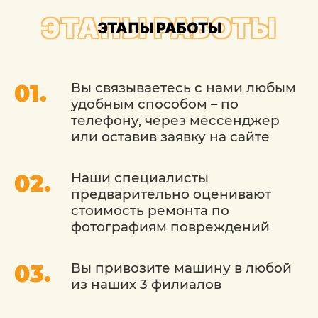
бренда.
ЭТАПЫ РАБОТЫ
ЭТАПЫ РАБОТЫ
ЗАМЕНА ЛОБОВОГО
Вы связываетесь с нами любым
СТЕКЛА МАЗДА: ОСНОВНЫЕ
удобным способом – по
ЭТАПЫ ПРОЦЕДУРЫ
телефону, через мессенджер
или оставив заявку на сайте
В соответствии с регламентом процесса
схема осуществления манипуляций
Наши специалисты
подразумевает такие этапы:
предварительно оценивают
стоимость ремонта по
фотографиям повреждений
диагностика состояния стекла, молдингов,
дополнительного оборудования и
площадок для их крепления;
Вы привозите машину в любой
из наших 3 филиалов
снятие молдингов, оснащения;
осторожное удаление клеевого слоя по