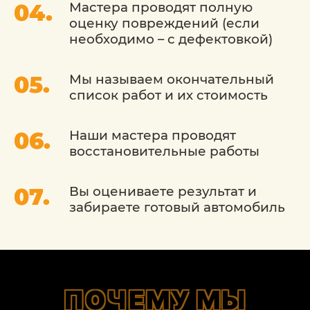
Мастера проводят полную
периметру стекла;
оценку повреждений (если
выдавливание, снятие самого стекла;
необходимо – с дефектовкой)
обработка рамы пластификаторами,
герметиками, клеями;
Мы называем окончательный
список работ и их стоимость
установка нового стекла с молдингами.
Наши мастера проводят
После этого мы проверяем качество
восстановительные работы
закрепления и рекомендуем
автовладельцу Mazda (Мазда) в
холодное (ниже +10+12 градусов на
Вы оцениваете результат и
улице) время подождать пару часов,
забираете готовый автомобиль
пока составы схватятся.
РЕКОМЕНДАЦИИ ПО
ЭКСПЛУАТАЦИИ ПРИ
ПОЧЕМУ МЫ
ЗАМЕНЕ ЛОБОВОГО СТЕКЛА