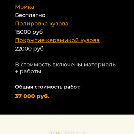
Мойка
Б
Бесплатно
Б
а
Полировка кузова
15000 руб
А
и
Покрытие керамикой кузова
22000 руб
А
Т
В стоимость включены материалы
ф
+ работы
Н
п
Общая стоимость работ:
2
37 000 руб.
П
1
В
+