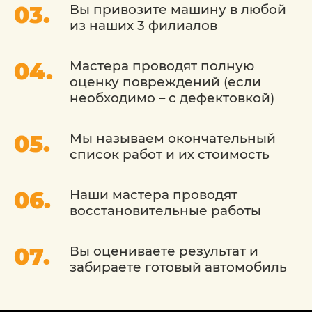
снятие;
Вы привозите машину в любой
из наших 3 филиалов
регулировка элементов, их функционала;
возможная разборка на отдельные детали;
Мастера проводят полную
оценку повреждений (если
очищение от старого покрытия,
необходимо – с дефектовкой)
обезжиривание;
грунтование;
Мы называем окончательный
список работ и их стоимость
покраска, нанесение защитного слоя.
Наши мастера проводят
Возможно, понадобится полное
восстановительные работы
удаление двери и замена ее на новую.
ПРЕИМУЩЕСТВА РЕМОНТА
Вы оцениваете результат и
забираете готовый автомобиль
ДВЕРИ МАЗДА У НАС