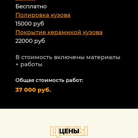
Бесплатно
Б
а
Полировка кузова
15000 руб
А
и
Покрытие керамикой кузова
22000 руб
А
Т
В стоимость включены материалы
ф
+ работы
Н
п
Общая стоимость работ:
2
37 000 руб.
П
1
В
+
ЦЕНЫ
ЦЕНЫ