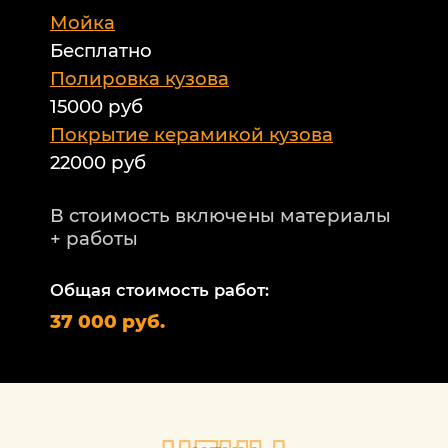
Мойка
Б
Бесплатно
Б
а
Полировка кузова
15000 руб
А
и
Покрытие керамикой кузова
22000 руб
А
Т
В стоимость включены материалы
ф
+ работы
Н
п
Общая стоимость работ:
2
37 000 руб.
П
1
В
+