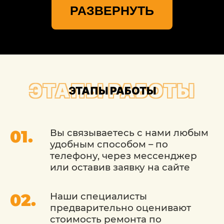
РАЗВЕРНУТЬ
предлагает Вам заказать недорогую, но
качественную полировку кузова Mazda
(Мазда), которую проведут специалисты
из центра кузовного ремонта Москвы.
ЭТАПЫ РАБОТЫ
ЭТАПЫ РАБОТЫ
Вы связываетесь с нами любым
удобным способом – по
телефону, через мессенджер
или оставив заявку на сайте
Наши специалисты
предварительно оценивают
стоимость ремонта по