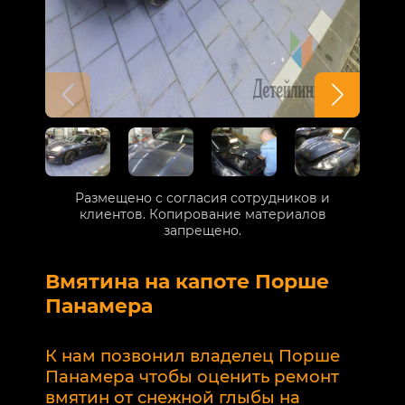
Размещено с согласия сотрудников и
клиентов. Копирование материалов
запрещено.
Вмятина на капоте Порше
Р
Панамера
В
п
К нам позвонил владелец Порше
п
Панамера чтобы оценить ремонт
к
вмятин от снежной глыбы на