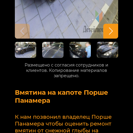
Размещено с согласия сотрудников и
клиентов. Копирование материалов
запрещено.
Вмятина на капоте Порше
Р
Панамера
В
п
К нам позвонил владелец Порше
п
Панамера чтобы оценить ремонт
к
вмятин от снежной глыбы на