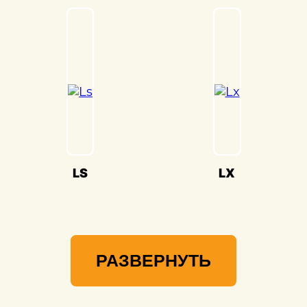
Sc(Лексус СЦ) и предоставлять вам
возможность наслаждаться его
великолепием на дороге.
LS
LX
РАЗВЕРНУТЬ