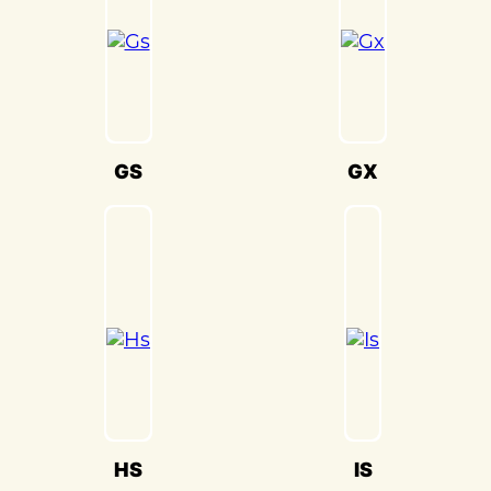
безопасность вашего Lexus Sc(Лексус СЦ)
на дороге.
Мы также понимаем, что сохранение
оригинального внешнего вида Lexus
Sc(Лексус СЦ) – ключевая задача. Наши
опытные специалисты по окраске
GS
GX
используют передовые методы и
качественные материалы, чтобы достичь
точного соответствия оригинальному
цвету и текстуре.
Кузовной ремонт Lexus Sc(Лексус СЦ) в
«Детейлингофъ» – это гарантия того, что
ваш автомобиль будет восстановлен с
высочайшим стандартом качества и
вниманием к каждой детали. Мы
гордимся своей способностью
HS
IS
воссоздавать совершенство Lexus