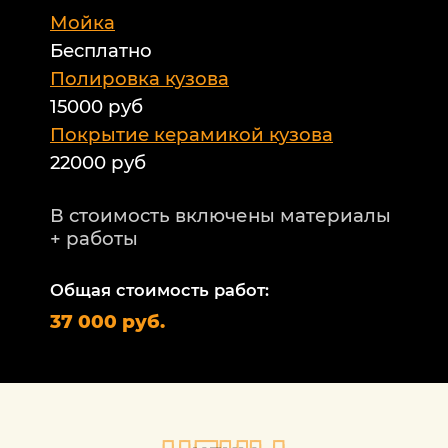
Мойка
Б
Бесплатно
Б
а
Полировка кузова
15000 руб
А
и
Покрытие керамикой кузова
22000 руб
А
Т
В стоимость включены материалы
ф
+ работы
Н
п
Общая стоимость работ:
2
37 000 руб.
П
1
В
+