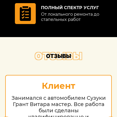
ПОЛНЫЙ СПЕКТР УСЛУГ
От локального ремонта до
стапельных работ
ОТЗЫВЫ
ОТЗЫВЫ
Клиент
Занимался с автомобилем Сузуки
Грант Витара мастер. Все работа
были сделаны
квалифицированно и