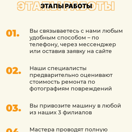
ЭТАПЫ РАБОТЫ
абразивная полировка кузова KIA (Киа).
ЭТАПЫ РАБОТЫ
Но только в том случае, если она
проведена профессионально, с
применением специальной
Вы связываетесь с нами любым
полировочной машинки, составов и
удобным способом – по
инструментов.
телефону, через мессенджер
или оставив заявку на сайте
Если обслуживание у дилера дорого,
предлагаем реальную альтернативу. Мы
проведем процедуру на дилерском
Наши специалисты
уровне, но по приемлемой цене.
предварительно оценивают
Гарантировано полное соблюдение
стоимость ремонта по
требований бренда, профессионализм и
фотографиям повреждений
безупречный результат.
Вы привозите машину в любой
АБРАЗИВНАЯ ПОЛИРОВКА
из наших 3 филиалов
КУЗОВА КИА - КАК МЫ
РАБОТАЕМ
Мастера проводят полную