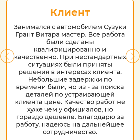
Обратите внимание на то, что данный
Клиент
интернет-ресурс (в том числе указанные
цены на услуги) носит исключительно
ознакомительный характер и ни при
Занимался с автомобилем Сузуки
каких условиях не является публичной
Грант Витара мастер. Все работа
офертой, определяемой положениями
были сделаны
Статьи 437 (2) Гражданского кодекса РФ.
квалифицированно и
Стоимость работ меняется в
качественно. При нестандартных
зависимости от марки автомобиля, его
ситуациях были приняты
возраста и технического состояния.
решения в интересах клиента.
Небольшие задержки по
времени были, но из - за поиска
деталей по устраивающей
клиента цене. Качество работ не
хуже чем у официалов, но
гораздо дешевле. Благодарю за
работу, надеюсь на дальнейшее
сотрудничество.