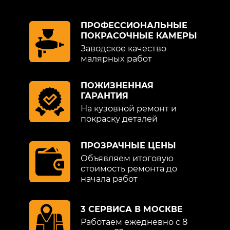
не повреждая ЛКП машины;
полирование машиной и мягкое,
ПРОФЕССИОНАЛЬНЫЕ
специальными инструментами;
ПОКРАСОЧНЫЕ КАМЕРЫ
Заводское качество
защитная полировка поверхности (по
малярных работ
согласованию с клиентом). Она позволяет
продлить достигнутый результат.
Проводится на основе восков и тефлона.
ПОЖИЗНЕННАЯ
ГАРАНТИЯ
На кузовной ремонт и
После оценки результатов, автомобиль
покраску деталей
передается владельцу.
ПРОЗРАЧНЫЕ ЦЕНЫ
ПРЕИМУЩЕСТВА
Объявляем итоговую
АБРАЗИВНОЙ ПОЛИРОВКИ
стоимость ремонта до
начала работ
КУЗОВА КИА У НАС
3 СЕРВИСА В МОСКВЕ
Многочисленные отзывы клиентов,
Работаем ежедневно с 8
профессиональные экспертные оценки