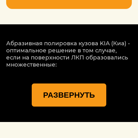
Абразивная полировка кузова KIA (Киа) -
оптимальное решение в том случае,
если на поверхности ЛКП образовались
множественные:
неглубокие, не доходящие до грунтового
слоя, царапины и трещины, сколы;
РАЗВЕРНУТЬ
участки помутнения краски.
Исправить эти дефекты и вернуть
поверхности машины привлекательный
вид, а также обеспечить должную
защиту от коррозии позволяет