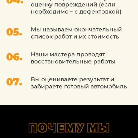
оценку повреждений (если
необходимо – с дефектовкой)
Весь процесс состоит из нескольких
взаимосвязанных этапов, каждый из
Мы называем окончательный
которых описан в рекомендациях и
список работ и их стоимость
инструкции KIA (Киа). Основные
моменты процесса:
Наши мастера проводят
мойка автомобиля;
восстановительные работы
оценка качества и особенностей покрытия,
используя профессиональные световые
Вы оцениваете результат и
приборы контроля и диагностики;
забираете готовый автомобиль
подбор инструментария, абразивных паст и
материалов для полировки;
удаление загрязнений с поверхности ЛКП -
предварительная подготовка. Она
ПОЧЕМУ МЫ
осуществляется при помощи автоскраба,
действующего эффективно, но безопасно,