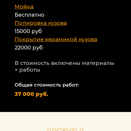
Мойка
Б
Бесплатно
Б
а
Полировка кузова
15000 руб
А
и
Покрытие керамикой кузова
22000 руб
А
Т
В стоимость включены материалы
ф
+ работы
Н
п
Общая стоимость работ:
2
37 000 руб.
П
1
В
+