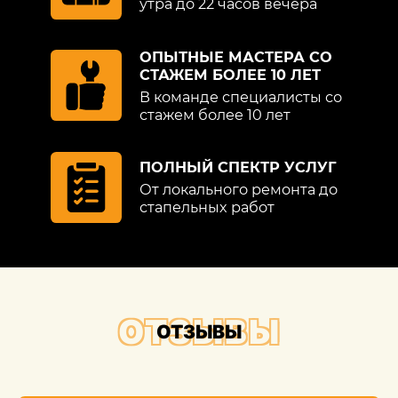
утра до 22 часов вечера
указывают на такие достоинства
сотрудничества с нами:
ОПЫТНЫЕ МАСТЕРА СО
СТАЖЕМ БОЛЕЕ 10 ЛЕТ
оперативное проведение всех
манипуляций;
В команде специалисты со
стажем более 10 лет
полная безопасность процедуры для
поверхности авто;
ПОЛНЫЙ СПЕКТР УСЛУГ
гарантированно высокий результат;
От локального ремонта до
стапельных работ
адекватная стоимость;
длительный эффект.
Убедиться в том, что мнения
ОТЗЫВЫ
справедливы, лучше самостоятельно.
ОТЗЫВЫ
Приезжайте, закажите услугу и оцените
высокое качество ее оказания. Ждем.