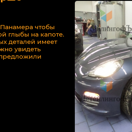
 Панамера чтобы
й глыбы на капоте.
ых деталей имеет
жно увидеть
у предложили