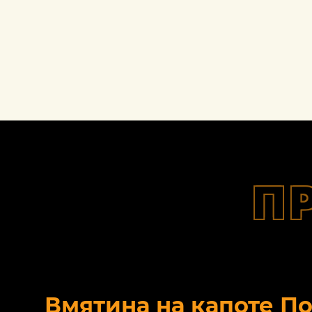
П
Вмятина на капоте П