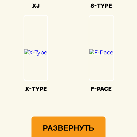
Мы гордимся своей способностью
XJ
S-TYPE
воссоздавать совершенство Jaguar
XJ(Ягуар ИксДжи) и предоставлять вам
возможность наслаждаться его
великолепием на дороге.
X-TYPE
F-PACE
РАЗВЕРНУТЬ