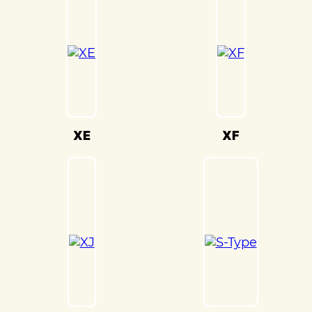
настройки кузова. Это обеспечивает
оптимальную производительность и
безопасность вашего Jaguar XJ(Ягуар
ИксДжи) на дороге.
Мы также понимаем, что сохранение
оригинального внешнего вида Jaguar
XJ(Ягуар ИксДжи) – ключевая задача.
Наши опытные специалисты по окраске
XE
XF
используют передовые методы и
качественные материалы, чтобы достичь
точного соответствия оригинальному
цвету и текстуре.
Кузовной ремонт Jaguar XJ(Ягуар
ИксДжи) в «Детейлингофъ» – это
гарантия того, что ваш автомобиль будет
восстановлен с высочайшим стандартом
качества и вниманием к каждой детали.