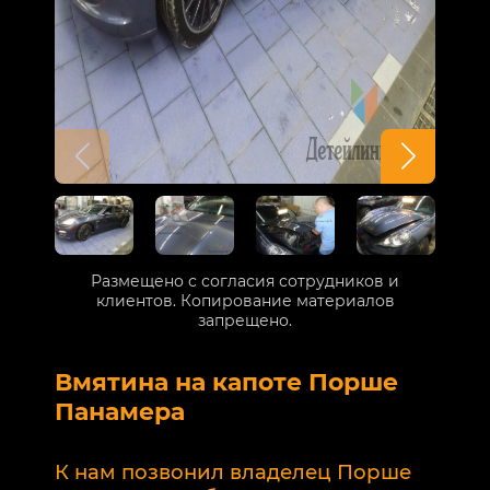
Размещено с согласия сотрудников и
клиентов. Копирование материалов
запрещено.
Вмятина на капоте Порше
Р
Панамера
В
п
К нам позвонил владелец Порше