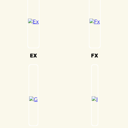
настройки кузова. Это обеспечивает
оптимальную производительность и
безопасность вашего Infiniti M(Инфинити
М) на дороге.
Мы также понимаем, что сохранение
оригинального внешнего вида Infiniti
M(Инфинити М) – ключевая задача. Наши
опытные специалисты по окраске
EX
FX
используют передовые методы и
качественные материалы, чтобы достичь
точного соответствия оригинальному
цвету и текстуре.
Кузовной ремонт Infiniti M(Инфинити М)
в «Детейлингофъ» – это гарантия того,
что ваш автомобиль будет восстановлен
с высочайшим стандартом качества и
вниманием к каждой детали. Мы