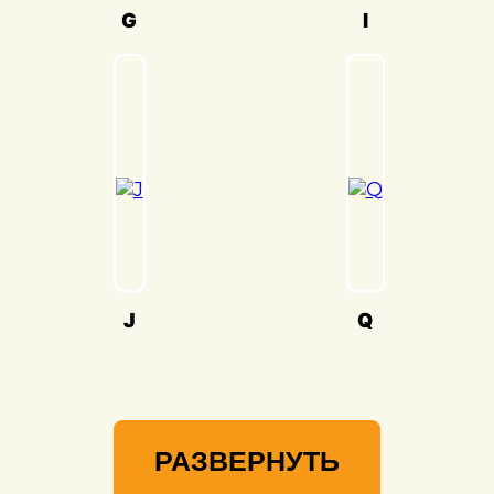
гордимся своей способностью
G
I
воссоздавать совершенство Infiniti
M(Инфинити М) и предоставлять вам
возможность наслаждаться его
великолепием на дороге.
J
Q
РАЗВЕРНУТЬ