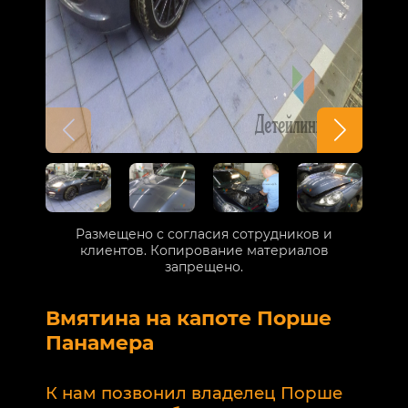
Размещено с согласия сотрудников и
клиентов. Копирование материалов
запрещено.
Вмятина на капоте Порше
Р
Панамера
В
п
К нам позвонил владелец Порше