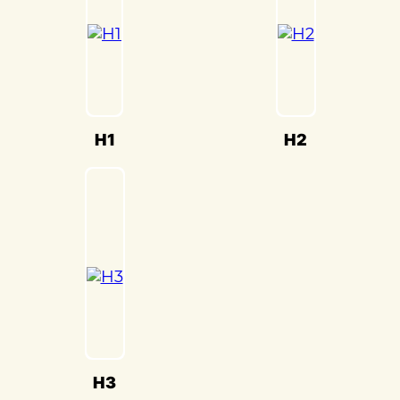
команда работает с высокой степенью
внимания к деталям, чтобы ваш
автомобиль выглядел и
функционировал как новый.
Кузовной ремонт Hummer(Хаммер)
требует специализированных навыков и
H1
H2
знаний. Мы работаем с различными
материалами, включая легкие и
прочные, такие как алюминий. Наши
техники обладают опытом работы с
разнообразными моделями
Hummer(Хаммер) и гарантируют
качественное восстановление.
В «Детейлингофъ» мы ценим каждого
клиента и понимаем, что ваш
автомобиль - это не просто средство
H3
передвижения, это часть вашей жизни.