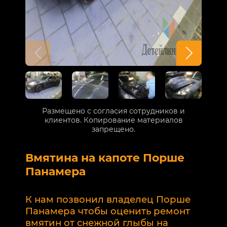
Размещено с согласия сотрудников и
клиентов. Копирование материалов
запрещено.
Вмятина на капоте Порше
Р
Панамера
В
п
К нам позвонил владелец Порше
п
Панамера чтобы оценить ремонт
к
вмятин от снежной глыбы на