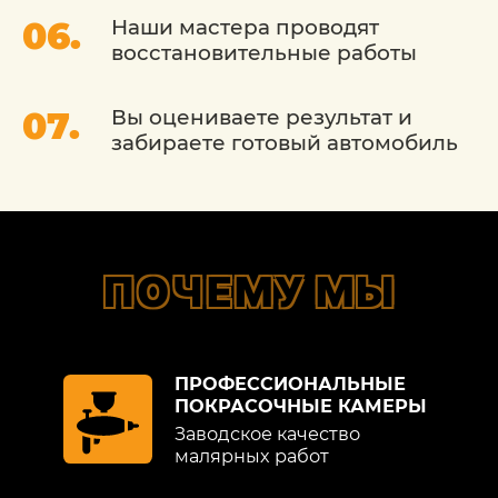
ваш автомобиль будет восстановлен до
Наши мастера проводят
идеального состояния. Мы стремимся
восстановительные работы
сохранить его внешний вид и ценность,
что позволит вам наслаждаться
вождением без каких-либо забот о
Вы оцениваете результат и
внешнем виде вашего автомобиля.
забираете готовый автомобиль
ПОЧЕМУ МЫ
ПРОФЕССИОНАЛЬНЫЕ
ПОКРАСОЧНЫЕ КАМЕРЫ
Заводское качество
малярных работ