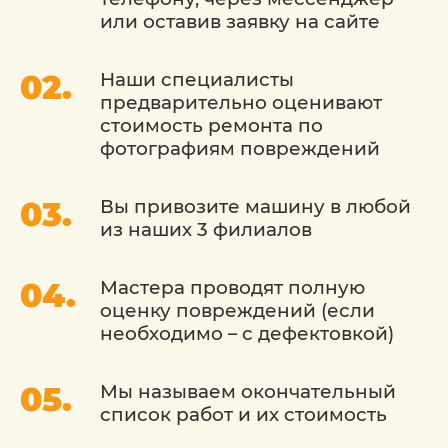
многолетний опыт в ремонте и
или оставив заявку на сайте
восстановлении кузовов. Наши мастера
обучены искусству кузовного ремонта и
Наши специалисты
используют передовые методы.
предварительно оценивают
Использование оригинальных деталей: Мы
стоимость ремонта по
гарантируем использование оригинальных
фотографиям повреждений
запасных деталей, чтобы восстановить ваш
автомобиль до заводского стандарта.
Вы привозите машину в любой
Современное оборудование: Мы
из наших 3 филиалов
оборудованы последними технологиями и
инструментами, что позволяет нам
проводить точные и качественные кузовные
Мастера проводят полную
работы.
оценку повреждений (если
необходимо – с дефектовкой)
Гарантия качества: Мы уверены в качестве
наших услуг и предоставляем гарантию на
выполненную работу.
Мы называем окончательный
список работ и их стоимость
Сервис «Детейлингофъ» - это место, где