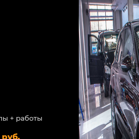
лы + работы
 руб.