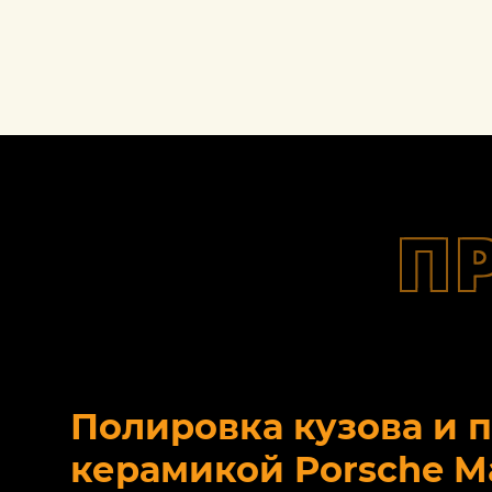
П
Полировка кузова и 
керамикой Porsche M