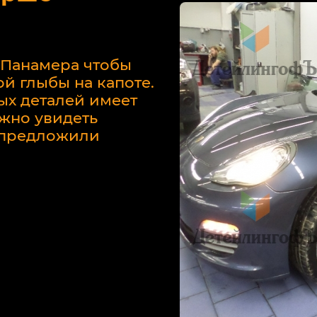
 Панамера чтобы
й глыбы на капоте.
ых деталей имеет
жно увидеть
у предложили