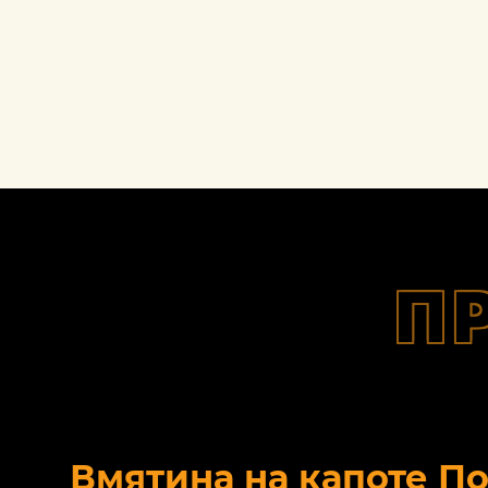
П
Вмятина на капоте П