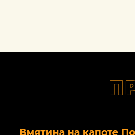
П
Вмятина на капоте П