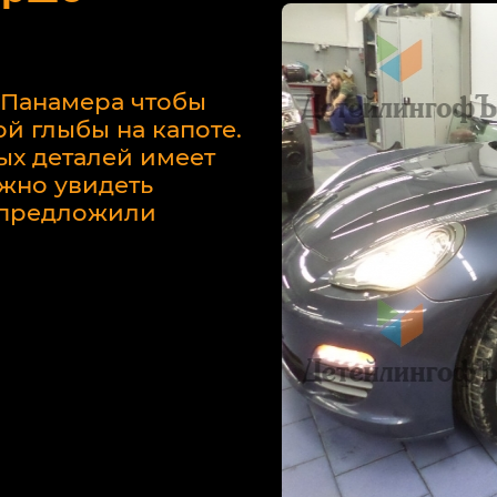
 Панамера чтобы
й глыбы на капоте.
ых деталей имеет
жно увидеть
у предложили