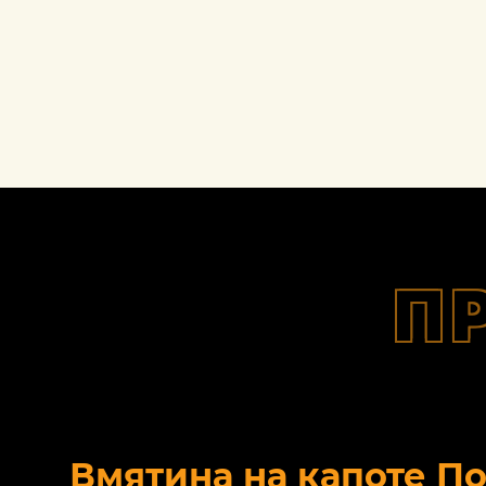
П
Вмятина на капоте П