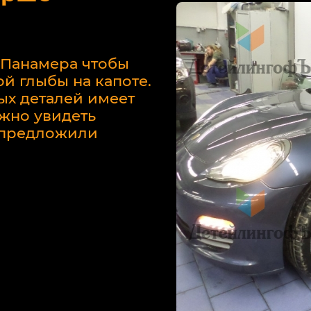
 Панамера чтобы
й глыбы на капоте.
ых деталей имеет
жно увидеть
у предложили