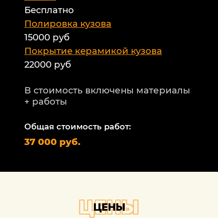
Бесплатно
Б
а
Полировка кузова
15000 руб
А
и
Покрытие керамикой кузова
22000 руб
А
Т
В стоимость включены материалы
ф
+ работы
Н
п
Общая стоимость работ:
2
37 000 руб.
П
1
В
+
ЦЕНЫ
ЦЕНЫ