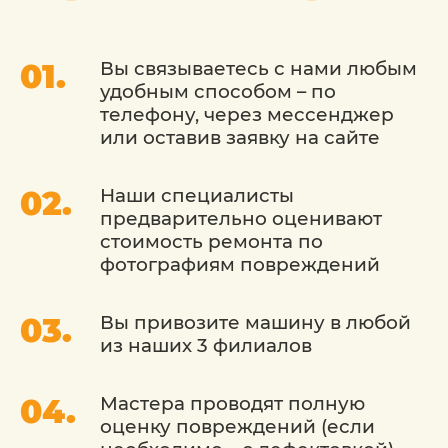
пожелания, будь то полировка кузова,
защитная обработка кузова или
внутренняя очистка.
Вы связываетесь с нами любым
удобным способом – по
При детейлинге Dodge (Додж) мы
телефону, через мессенджер
используем только высококачественные
или оставив заявку на сайте
средства и оборудование. Наша команда
профессионалов уделяет внимание
Наши специалисты
даже мельчайшим деталям, чтобы
предварительно оценивают
обеспечить безупречный результат. Мы
стоимость ремонта по
заботимся о том, чтобы ваш автомобиль
фотографиям повреждений
выглядел как новый, и продлеваем срок
службы его деталей.
Вы привозите машину в любой
из наших 3 филиалов
Мастера проводят полную
оценку повреждений (если