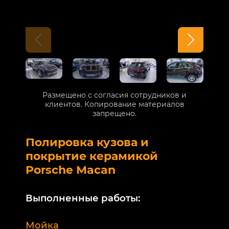
Размещено с согласия сотрудников и
клиентов. Копирование материалов
запрещено.
Полировка кузова и
Б
покрытие керамикой
V
Porsche Macan
В
Выполненные работы:
М
Мойка
Б