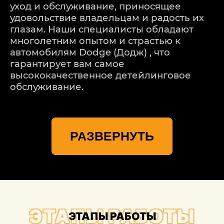
уход и обслуживание, приносящее
удовольствие владельцам и радость их
глазам. Наши специалисты обладают
многолетним опытом и страстью к
автомобилям Dodge (Додж) , что
гарантирует вам самое
высококачественное детейлинговое
обслуживание.
Один из ключевых аспектов, которыми
мы гордимся в Детейлингофъ, - это
РАЗВЕРНУТЬ
индивидуальный подход к каждому
клиенту. Мы понимаем, что каждая
Dodge (Додж) уникальна, и ее
требования к детейлингу могут
различаться. Поэтому перед началом
процесса мы проводим консультацию с
вами, чтобы понять ваши ожидания и
ЭТАПЫ РАБОТЫ
ЭТАПЫ РАБОТЫ
потребности. Мы учтем все ваши