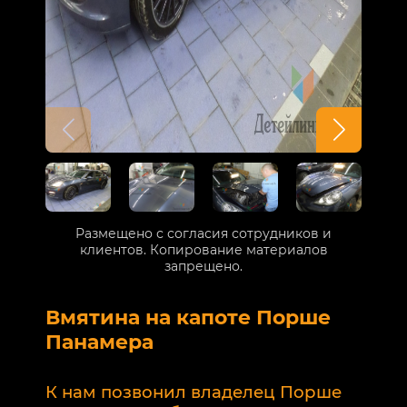
Размещено с согласия сотрудников и
клиентов. Копирование материалов
запрещено.
Вмятина на капоте Порше
Р
Панамера
В
п
К нам позвонил владелец Порше