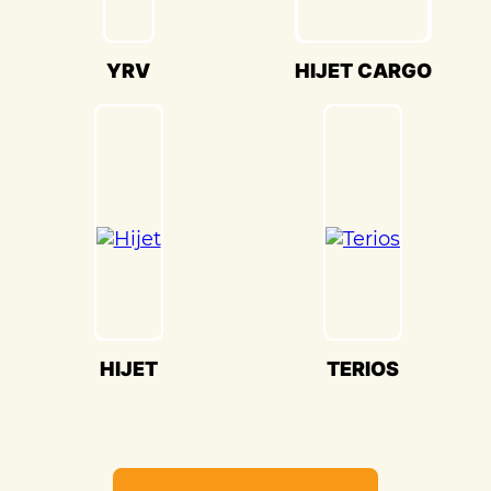
Кузовной ремонт Daihatsu Hijet
Cargo(Дайхатсу Хайджет Карго) в
«Детейлингофъ» – это гарантия того, что
YRV
HIJET CARGO
ваш автомобиль будет восстановлен с
высочайшим стандартом качества и
вниманием к каждой детали. Мы
гордимся своей способностью
воссоздавать совершенство Daihatsu
Hijet Cargo(Дайхатсу Хайджет Карго) и
предоставлять вам возможность
наслаждаться его великолепием на
дороге.
HIJET
TERIOS