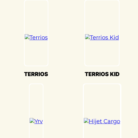
является выравнивание и геометрия. В
«Детейлингофъ» мы используем
передовое оборудование для точной
настройки кузова. Это обеспечивает
оптимальную производительность и
безопасность вашего Daihatsu Hijet
Cargo(Дайхатсу Хайджет Карго) на
дороге.
Мы также понимаем, что сохранение
оригинального внешнего вида Daihatsu
TERRIOS
TERRIOS KID
Hijet Cargo(Дайхатсу Хайджет Карго) –
ключевая задача. Наши опытные
специалисты по окраске используют
передовые методы и качественные
материалы, чтобы достичь точного
соответствия оригинальному цвету и
текстуре.